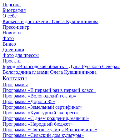
Персона
Биография
О себе
Карьера и достижения Олега Кувшинникова
Пресс-центр
Новости
Фото
Видео
Дневники
Фото для прессы
Проекты
Бренд «Вологодская область – Душа Русского Севера»
Вологодчина глазами Олега Кувшинникова
Контакты
Программы
Программа «В первый раз в первый класс»
Программа «Вологодский гектар»
Программа «Дороги 35»
Программа «Земельный сертификат»
Программа «Культурный экспресс»
Программа «С днем рождения, малыш!»
Программа «Народный бюджет»
Программа «Светлые улицы Вологодчины»
Программа «Сельский дом культуры»