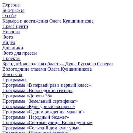
Персона
© 2012 - 2023,
Биография
КУВШИННИКОВ О.А.
О себе
Карьера и достижения Олега Кувшинникова
Пресс-центр
Новости
Фото
Видео
Дневники
Фото для прессы
Проекты
Бренд «Вологодская область – Душа Русского Севера»
Вологодчина глазами Олега Кувшинникова
Контакты
Программы
Программа «В первый раз в первый класс»
Программа «Вологодский гектар»
Программа «Дороги 35»
Программа «Земельный сертификат»
Программа «Культурный экспресс»
Программа «С днем рождения, малыш!»
Программа «Народный бюджет»
Программа «Светлые улицы Вологодчины»
Программа «Сельский дом культуры»