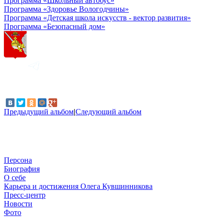
Программа «Школьный автобус»
Программа «Здоровье Вологодчины»
Программа «Детская школа искусств - вектор развития»
Программа «Безопасный дом»
Предыдущий альбом
|
Следующий альбом
Персона
Биография
О себе
Карьера и достижения Олега Кувшинникова
Пресс-центр
Новости
Фото