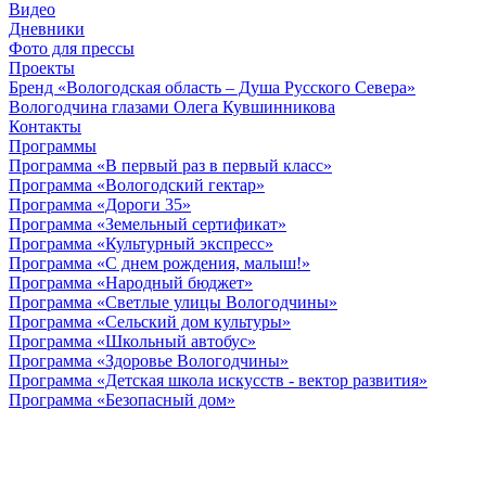
Видео
Дневники
Фото для прессы
Проекты
Бренд «Вологодская область – Душа Русского Севера»
Вологодчина глазами Олега Кувшинникова
Контакты
Программы
Программа «В первый раз в первый класс»
Программа «Вологодский гектар»
Программа «Дороги 35»
Программа «Земельный сертификат»
Программа «Культурный экспресс»
Программа «С днем рождения, малыш!»
Программа «Народный бюджет»
Программа «Светлые улицы Вологодчины»
Программа «Сельский дом культуры»
Программа «Школьный автобус»
Программа «Здоровье Вологодчины»
Программа «Детская школа искусств - вектор развития»
Программа «Безопасный дом»