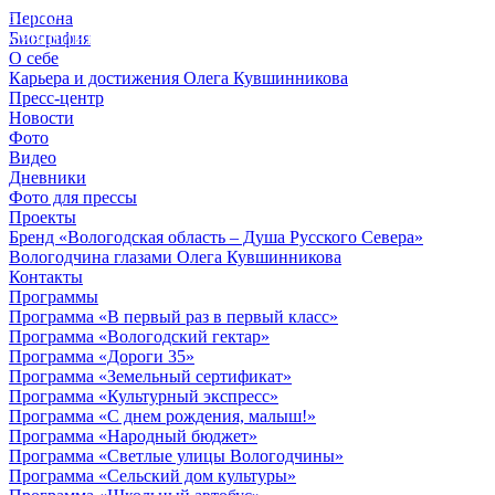
Персона
© 2012 - 2023,
Биография
КУВШИННИКОВ О.А.
О себе
Карьера и достижения Олега Кувшинникова
Пресс-центр
Новости
Фото
Видео
Дневники
Фото для прессы
Проекты
Бренд «Вологодская область – Душа Русского Севера»
Вологодчина глазами Олега Кувшинникова
Контакты
Программы
Программа «В первый раз в первый класс»
Программа «Вологодский гектар»
Программа «Дороги 35»
Программа «Земельный сертификат»
Программа «Культурный экспресс»
Программа «С днем рождения, малыш!»
Программа «Народный бюджет»
Программа «Светлые улицы Вологодчины»
Программа «Сельский дом культуры»