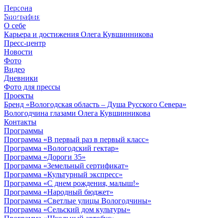
Персона
© 2012 - 2023,
Биография
КУВШИННИКОВ О.А.
О себе
Карьера и достижения Олега Кувшинникова
Пресс-центр
Новости
Фото
Видео
Дневники
Фото для прессы
Проекты
Бренд «Вологодская область – Душа Русского Севера»
Вологодчина глазами Олега Кувшинникова
Контакты
Программы
Программа «В первый раз в первый класс»
Программа «Вологодский гектар»
Программа «Дороги 35»
Программа «Земельный сертификат»
Программа «Культурный экспресс»
Программа «С днем рождения, малыш!»
Программа «Народный бюджет»
Программа «Светлые улицы Вологодчины»
Программа «Сельский дом культуры»