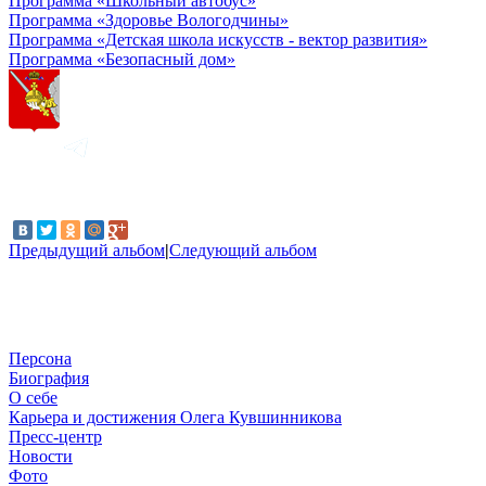
Программа «Школьный автобус»
Программа «Здоровье Вологодчины»
Программа «Детская школа искусств - вектор развития»
Программа «Безопасный дом»
Предыдущий альбом
|
Следующий альбом
Персона
Биография
О себе
Карьера и достижения Олега Кувшинникова
Пресс-центр
Новости
Фото