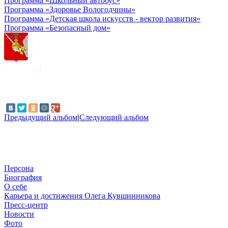
Программа «Школьный автобус»
Программа «Здоровье Вологодчины»
Программа «Детская школа искусств - вектор развития»
Программа «Безопасный дом»
Предыдущий альбом
|
Следующий альбом
Персона
Биография
О себе
Карьера и достижения Олега Кувшинникова
Пресс-центр
Новости
Фото