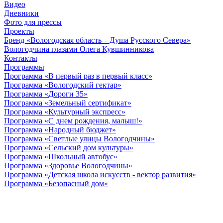
Видео
Дневники
Фото для прессы
Проекты
Бренд «Вологодская область – Душа Русского Севера»
Вологодчина глазами Олега Кувшинникова
Контакты
Программы
Программа «В первый раз в первый класс»
Программа «Вологодский гектар»
Программа «Дороги 35»
Программа «Земельный сертификат»
Программа «Культурный экспресс»
Программа «С днем рождения, малыш!»
Программа «Народный бюджет»
Программа «Светлые улицы Вологодчины»
Программа «Сельский дом культуры»
Программа «Школьный автобус»
Программа «Здоровье Вологодчины»
Программа «Детская школа искусств - вектор развития»
Программа «Безопасный дом»