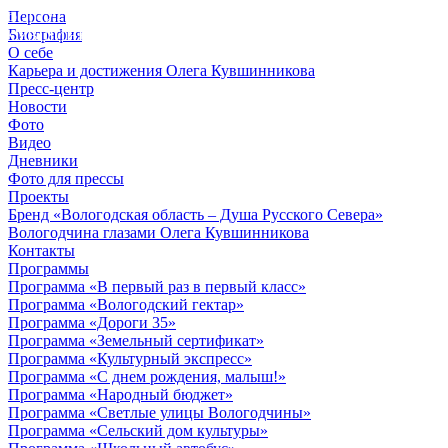
Персона
© 2012 - 2023,
Биография
КУВШИННИКОВ О.А.
О себе
Карьера и достижения Олега Кувшинникова
Пресс-центр
Новости
Фото
Видео
Дневники
Фото для прессы
Проекты
Бренд «Вологодская область – Душа Русского Севера»
Вологодчина глазами Олега Кувшинникова
Контакты
Программы
Программа «В первый раз в первый класс»
Программа «Вологодский гектар»
Программа «Дороги 35»
Программа «Земельный сертификат»
Программа «Культурный экспресс»
Программа «С днем рождения, малыш!»
Программа «Народный бюджет»
Программа «Светлые улицы Вологодчины»
Программа «Сельский дом культуры»