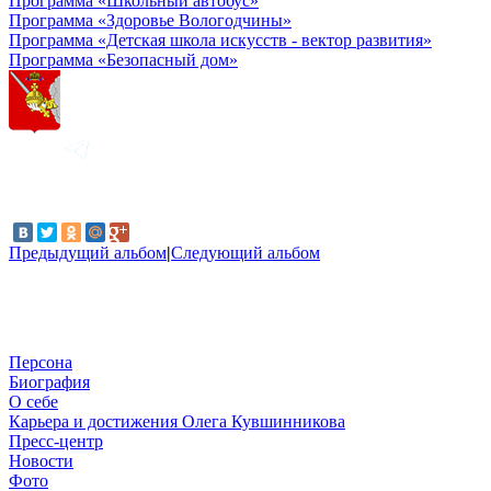
Программа «Школьный автобус»
Программа «Здоровье Вологодчины»
Программа «Детская школа искусств - вектор развития»
Программа «Безопасный дом»
Предыдущий альбом
|
Следующий альбом
Персона
Биография
О себе
Карьера и достижения Олега Кувшинникова
Пресс-центр
Новости
Фото