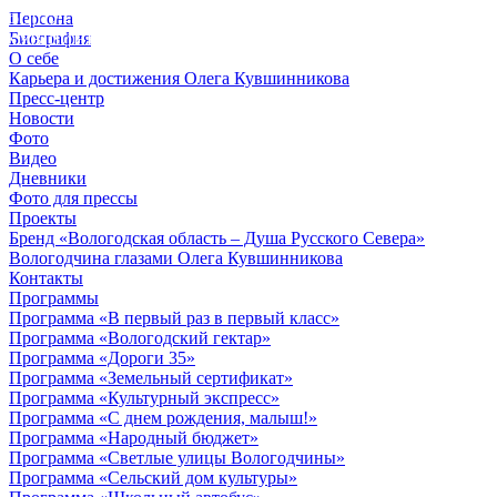
Персона
© 2012 - 2023,
Биография
КУВШИННИКОВ О.А.
О себе
Карьера и достижения Олега Кувшинникова
Пресс-центр
Новости
Фото
Видео
Дневники
Фото для прессы
Проекты
Бренд «Вологодская область – Душа Русского Севера»
Вологодчина глазами Олега Кувшинникова
Контакты
Программы
Программа «В первый раз в первый класс»
Программа «Вологодский гектар»
Программа «Дороги 35»
Программа «Земельный сертификат»
Программа «Культурный экспресс»
Программа «С днем рождения, малыш!»
Программа «Народный бюджет»
Программа «Светлые улицы Вологодчины»
Программа «Сельский дом культуры»