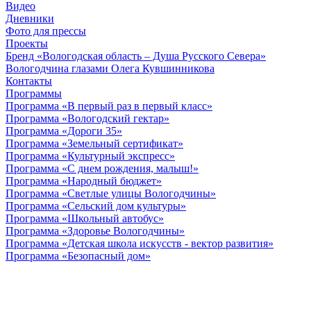
Видео
Дневники
Фото для прессы
Проекты
Бренд «Вологодская область – Душа Русского Севера»
Вологодчина глазами Олега Кувшинникова
Контакты
Программы
Программа «В первый раз в первый класс»
Программа «Вологодский гектар»
Программа «Дороги 35»
Программа «Земельный сертификат»
Программа «Культурный экспресс»
Программа «С днем рождения, малыш!»
Программа «Народный бюджет»
Программа «Светлые улицы Вологодчины»
Программа «Сельский дом культуры»
Программа «Школьный автобус»
Программа «Здоровье Вологодчины»
Программа «Детская школа искусств - вектор развития»
Программа «Безопасный дом»