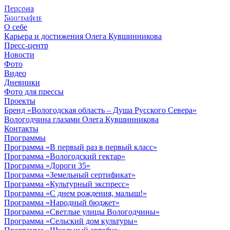
Персона
© 2012 - 2023,
Биография
КУВШИННИКОВ О.А.
О себе
Карьера и достижения Олега Кувшинникова
Пресс-центр
Новости
Фото
Видео
Дневники
Фото для прессы
Проекты
Бренд «Вологодская область – Душа Русского Севера»
Вологодчина глазами Олега Кувшинникова
Контакты
Программы
Программа «В первый раз в первый класс»
Программа «Вологодский гектар»
Программа «Дороги 35»
Программа «Земельный сертификат»
Программа «Культурный экспресс»
Программа «С днем рождения, малыш!»
Программа «Народный бюджет»
Программа «Светлые улицы Вологодчины»
Программа «Сельский дом культуры»