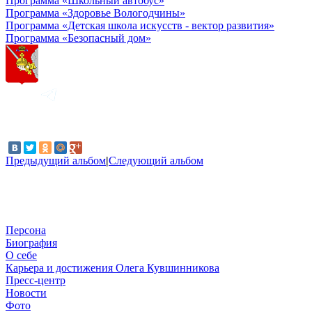
Программа «Школьный автобус»
Программа «Здоровье Вологодчины»
Программа «Детская школа искусств - вектор развития»
Программа «Безопасный дом»
Предыдущий альбом
|
Следующий альбом
Персона
Биография
О себе
Карьера и достижения Олега Кувшинникова
Пресс-центр
Новости
Фото