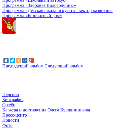
Программа «Школьный автобус»
Программа «Здоровье Вологодчины»
Программа «Детская школа искусств - вектор развития»
Программа «Безопасный дом»
Предыдущий альбом
|
Следующий альбом
Персона
Биография
О себе
Карьера и достижения Олега Кувшинникова
Пресс-центр
Новости
Фото