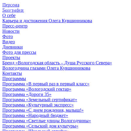
Персона
© 2012 - 2023,
Биография
КУВШИННИКОВ О.А.
О себе
Карьера и достижения Олега Кувшинникова
Пресс-центр
Новости
Фото
Видео
Дневники
Фото для прессы
Проекты
Бренд «Вологодская область – Душа Русского Севера»
Вологодчина глазами Олега Кувшинникова
Контакты
Программы
Программа «В первый раз в первый класс»
Программа «Вологодский гектар»
Программа «Дороги 35»
Программа «Земельный сертификат»
Программа «Культурный экспресс»
Программа «С днем рождения, малыш!»
Программа «Народный бюджет»
Программа «Светлые улицы Вологодчины»
Программа «Сельский дом культуры»