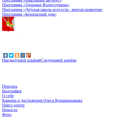
Программа «Школьный автобус»
Программа «Здоровье Вологодчины»
Программа «Детская школа искусств - вектор развития»
Программа «Безопасный дом»
Предыдущий альбом
|
Следующий альбом
Персона
Биография
О себе
Карьера и достижения Олега Кувшинникова
Пресс-центр
Новости
Фото