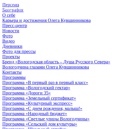
Персона
© 2012 - 2023,
Биография
КУВШИННИКОВ О.А.
О себе
Карьера и достижения Олега Кувшинникова
Пресс-центр
Новости
Фото
Видео
Дневники
Фото для прессы
Проекты
Бренд «Вологодская область – Душа Русского Севера»
Вологодчина глазами Олега Кувшинникова
Контакты
Программы
Программа «В первый раз в первый класс»
Программа «Вологодский гектар»
Программа «Дороги 35»
Программа «Земельный сертификат»
Программа «Культурный экспресс»
Программа «С днем рождения, малыш!»
Программа «Народный бюджет»
Программа «Светлые улицы Вологодчины»
Программа «Сельский дом культуры»