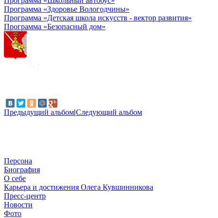
Программа «Школьный автобус»
Программа «Здоровье Вологодчины»
Программа «Детская школа искусств - вектор развития»
Программа «Безопасный дом»
Предыдущий альбом
|
Следующий альбом
Персона
Биография
О себе
Карьера и достижения Олега Кувшинникова
Пресс-центр
Новости
Фото