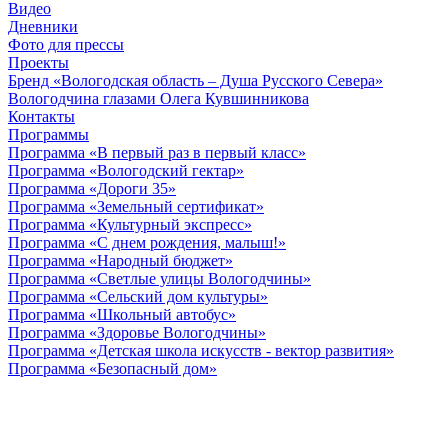
Видео
Дневники
Фото для прессы
Проекты
Бренд «Вологодская область – Душа Русского Севера»
Вологодчина глазами Олега Кувшинникова
Контакты
Программы
Программа «В первый раз в первый класс»
Программа «Вологодский гектар»
Программа «Дороги 35»
Программа «Земельный сертификат»
Программа «Культурный экспресс»
Программа «С днем рождения, малыш!»
Программа «Народный бюджет»
Программа «Светлые улицы Вологодчины»
Программа «Сельский дом культуры»
Программа «Школьный автобус»
Программа «Здоровье Вологодчины»
Программа «Детская школа искусств - вектор развития»
Программа «Безопасный дом»