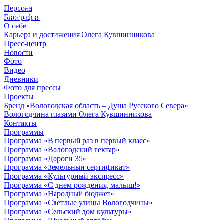
Персона
© 2012 - 2023,
Биография
КУВШИННИКОВ О.А.
О себе
Карьера и достижения Олега Кувшинникова
Пресс-центр
Новости
Фото
Видео
Дневники
Фото для прессы
Проекты
Бренд «Вологодская область – Душа Русского Севера»
Вологодчина глазами Олега Кувшинникова
Контакты
Программы
Программа «В первый раз в первый класс»
Программа «Вологодский гектар»
Программа «Дороги 35»
Программа «Земельный сертификат»
Программа «Культурный экспресс»
Программа «С днем рождения, малыш!»
Программа «Народный бюджет»
Программа «Светлые улицы Вологодчины»
Программа «Сельский дом культуры»