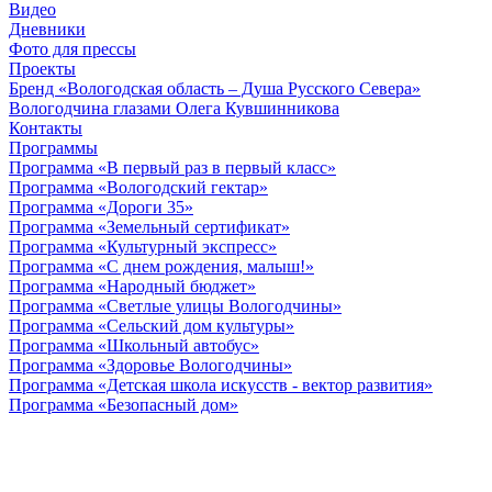
Видео
Дневники
Фото для прессы
Проекты
Бренд «Вологодская область – Душа Русского Севера»
Вологодчина глазами Олега Кувшинникова
Контакты
Программы
Программа «В первый раз в первый класс»
Программа «Вологодский гектар»
Программа «Дороги 35»
Программа «Земельный сертификат»
Программа «Культурный экспресс»
Программа «С днем рождения, малыш!»
Программа «Народный бюджет»
Программа «Светлые улицы Вологодчины»
Программа «Сельский дом культуры»
Программа «Школьный автобус»
Программа «Здоровье Вологодчины»
Программа «Детская школа искусств - вектор развития»
Программа «Безопасный дом»