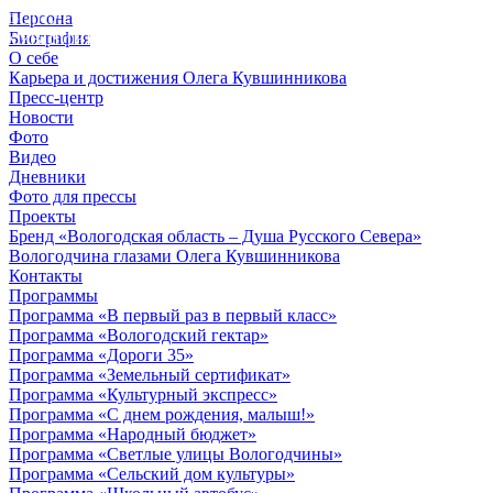
Персона
© 2012 - 2023,
Биография
КУВШИННИКОВ О.А.
О себе
Карьера и достижения Олега Кувшинникова
Пресс-центр
Новости
Фото
Видео
Дневники
Фото для прессы
Проекты
Бренд «Вологодская область – Душа Русского Севера»
Вологодчина глазами Олега Кувшинникова
Контакты
Программы
Программа «В первый раз в первый класс»
Программа «Вологодский гектар»
Программа «Дороги 35»
Программа «Земельный сертификат»
Программа «Культурный экспресс»
Программа «С днем рождения, малыш!»
Программа «Народный бюджет»
Программа «Светлые улицы Вологодчины»
Программа «Сельский дом культуры»