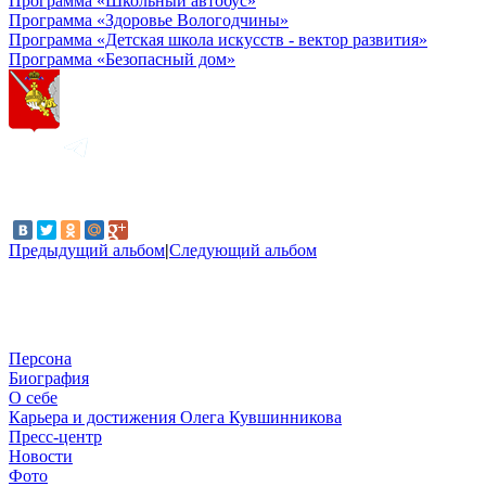
Программа «Школьный автобус»
Программа «Здоровье Вологодчины»
Программа «Детская школа искусств - вектор развития»
Программа «Безопасный дом»
Предыдущий альбом
|
Следующий альбом
Персона
Биография
О себе
Карьера и достижения Олега Кувшинникова
Пресс-центр
Новости
Фото