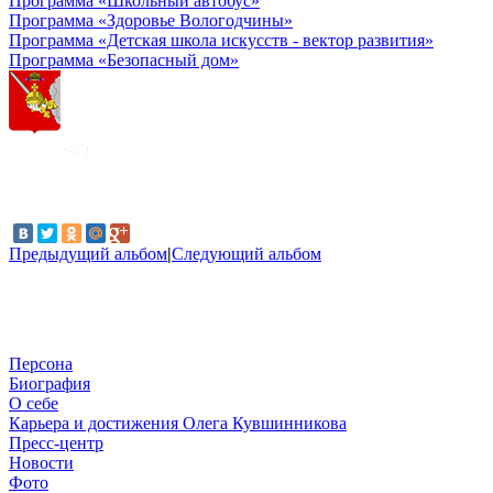
Программа «Школьный автобус»
Программа «Здоровье Вологодчины»
Программа «Детская школа искусств - вектор развития»
Программа «Безопасный дом»
Предыдущий альбом
|
Следующий альбом
Персона
Биография
О себе
Карьера и достижения Олега Кувшинникова
Пресс-центр
Новости
Фото