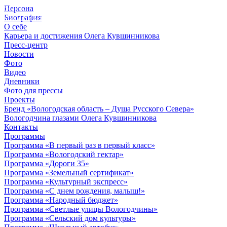
Персона
© 2012 - 2023,
Биография
КУВШИННИКОВ О.А.
О себе
Карьера и достижения Олега Кувшинникова
Пресс-центр
Новости
Фото
Видео
Дневники
Фото для прессы
Проекты
Бренд «Вологодская область – Душа Русского Севера»
Вологодчина глазами Олега Кувшинникова
Контакты
Программы
Программа «В первый раз в первый класс»
Программа «Вологодский гектар»
Программа «Дороги 35»
Программа «Земельный сертификат»
Программа «Культурный экспресс»
Программа «С днем рождения, малыш!»
Программа «Народный бюджет»
Программа «Светлые улицы Вологодчины»
Программа «Сельский дом культуры»