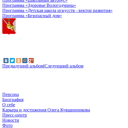
Программа «Школьный автобус»
Программа «Здоровье Вологодчины»
Программа «Детская школа искусств - вектор развития»
Программа «Безопасный дом»
Предыдущий альбом
|
Следующий альбом
Персона
Биография
О себе
Карьера и достижения Олега Кувшинникова
Пресс-центр
Новости
Фото