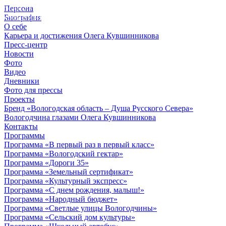
Персона
© 2012 - 2023,
Биография
КУВШИННИКОВ О.А.
О себе
Карьера и достижения Олега Кувшинникова
Пресс-центр
Новости
Фото
Видео
Дневники
Фото для прессы
Проекты
Бренд «Вологодская область – Душа Русского Севера»
Вологодчина глазами Олега Кувшинникова
Контакты
Программы
Программа «В первый раз в первый класс»
Программа «Вологодский гектар»
Программа «Дороги 35»
Программа «Земельный сертификат»
Программа «Культурный экспресс»
Программа «С днем рождения, малыш!»
Программа «Народный бюджет»
Программа «Светлые улицы Вологодчины»
Программа «Сельский дом культуры»