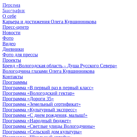
Персона
© 2012 - 2023,
Биография
КУВШИННИКОВ О.А.
О себе
Карьера и достижения Олега Кувшинникова
Пресс-центр
Новости
Фото
Видео
Дневники
Фото для прессы
Проекты
Бренд «Вологодская область – Душа Русского Севера»
Вологодчина глазами Олега Кувшинникова
Контакты
Программы
Программа «В первый раз в первый класс»
Программа «Вологодский гектар»
Программа «Дороги 35»
Программа «Земельный сертификат»
Программа «Культурный экспресс»
Программа «С днем рождения, малыш!»
Программа «Народный бюджет»
Программа «Светлые улицы Вологодчины»
Программа «Сельский дом культуры»