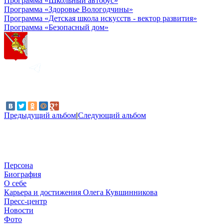
Программа «Школьный автобус»
Программа «Здоровье Вологодчины»
Программа «Детская школа искусств - вектор развития»
Программа «Безопасный дом»
Предыдущий альбом
|
Следующий альбом
Персона
Биография
О себе
Карьера и достижения Олега Кувшинникова
Пресс-центр
Новости
Фото