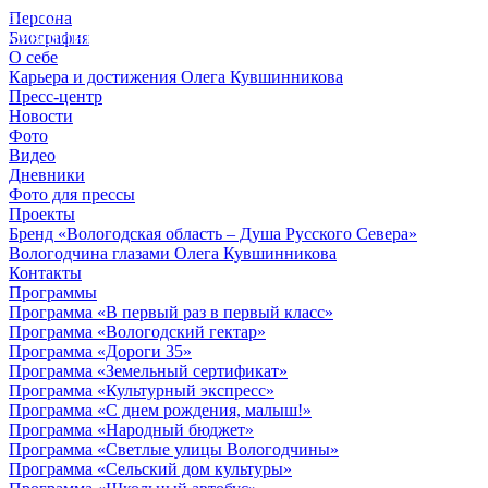
Персона
© 2012 - 2023,
Биография
КУВШИННИКОВ О.А.
О себе
Карьера и достижения Олега Кувшинникова
Пресс-центр
Новости
Фото
Видео
Дневники
Фото для прессы
Проекты
Бренд «Вологодская область – Душа Русского Севера»
Вологодчина глазами Олега Кувшинникова
Контакты
Программы
Программа «В первый раз в первый класс»
Программа «Вологодский гектар»
Программа «Дороги 35»
Программа «Земельный сертификат»
Программа «Культурный экспресс»
Программа «С днем рождения, малыш!»
Программа «Народный бюджет»
Программа «Светлые улицы Вологодчины»
Программа «Сельский дом культуры»