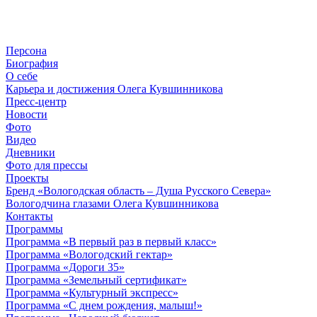
Персона
Биография
О себе
Карьера и достижения Олега Кувшинникова
Пресс-центр
Новости
Фото
Видео
Дневники
Фото для прессы
Проекты
Бренд «Вологодская область – Душа Русского Севера»
Вологодчина глазами Олега Кувшинникова
Контакты
Программы
Программа «В первый раз в первый класс»
Программа «Вологодский гектар»
Программа «Дороги 35»
Программа «Земельный сертификат»
Программа «Культурный экспресс»
Программа «С днем рождения, малыш!»