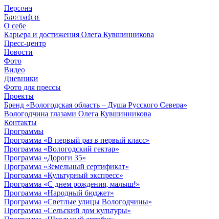
Персона
© 2012 - 2023,
Биография
КУВШИННИКОВ О.А.
О себе
Карьера и достижения Олега Кувшинникова
Пресс-центр
Новости
Фото
Видео
Дневники
Фото для прессы
Проекты
Бренд «Вологодская область – Душа Русского Севера»
Вологодчина глазами Олега Кувшинникова
Контакты
Программы
Программа «В первый раз в первый класс»
Программа «Вологодский гектар»
Программа «Дороги 35»
Программа «Земельный сертификат»
Программа «Культурный экспресс»
Программа «С днем рождения, малыш!»
Программа «Народный бюджет»
Программа «Светлые улицы Вологодчины»
Программа «Сельский дом культуры»