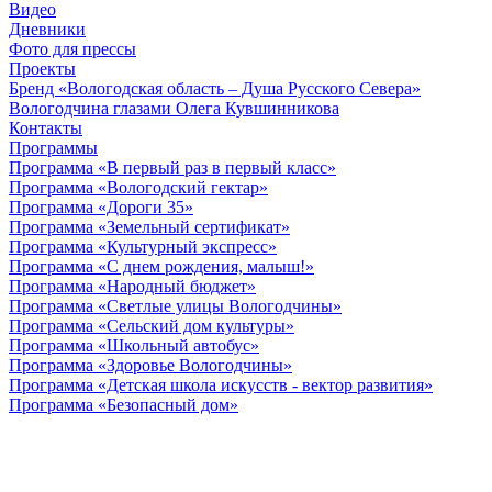
Видео
Дневники
Фото для прессы
Проекты
Бренд «Вологодская область – Душа Русского Севера»
Вологодчина глазами Олега Кувшинникова
Контакты
Программы
Программа «В первый раз в первый класс»
Программа «Вологодский гектар»
Программа «Дороги 35»
Программа «Земельный сертификат»
Программа «Культурный экспресс»
Программа «С днем рождения, малыш!»
Программа «Народный бюджет»
Программа «Светлые улицы Вологодчины»
Программа «Сельский дом культуры»
Программа «Школьный автобус»
Программа «Здоровье Вологодчины»
Программа «Детская школа искусств - вектор развития»
Программа «Безопасный дом»