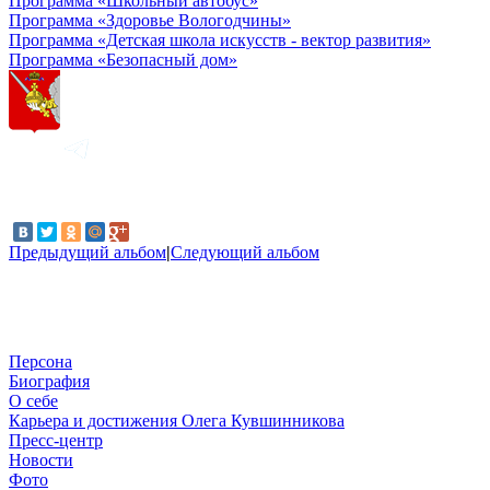
Программа «Школьный автобус»
Программа «Здоровье Вологодчины»
Программа «Детская школа искусств - вектор развития»
Программа «Безопасный дом»
Предыдущий альбом
|
Следующий альбом
Персона
Биография
О себе
Карьера и достижения Олега Кувшинникова
Пресс-центр
Новости
Фото