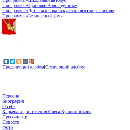
Программа «Школьный автобус»
Программа «Здоровье Вологодчины»
Программа «Детская школа искусств - вектор развития»
Программа «Безопасный дом»
Предыдущий альбом
|
Следующий альбом
Персона
Биография
О себе
Карьера и достижения Олега Кувшинникова
Пресс-центр
Новости
Фото