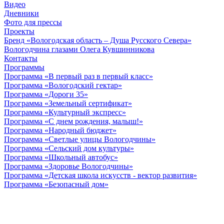
Видео
Дневники
Фото для прессы
Проекты
Бренд «Вологодская область – Душа Русского Севера»
Вологодчина глазами Олега Кувшинникова
Контакты
Программы
Программа «В первый раз в первый класс»
Программа «Вологодский гектар»
Программа «Дороги 35»
Программа «Земельный сертификат»
Программа «Культурный экспресс»
Программа «С днем рождения, малыш!»
Программа «Народный бюджет»
Программа «Светлые улицы Вологодчины»
Программа «Сельский дом культуры»
Программа «Школьный автобус»
Программа «Здоровье Вологодчины»
Программа «Детская школа искусств - вектор развития»
Программа «Безопасный дом»