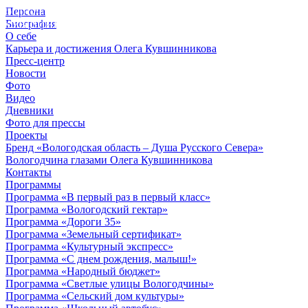
Персона
© 2012 - 2023,
Биография
КУВШИННИКОВ О.А.
О себе
Карьера и достижения Олега Кувшинникова
Пресс-центр
Новости
Фото
Видео
Дневники
Фото для прессы
Проекты
Бренд «Вологодская область – Душа Русского Севера»
Вологодчина глазами Олега Кувшинникова
Контакты
Программы
Программа «В первый раз в первый класс»
Программа «Вологодский гектар»
Программа «Дороги 35»
Программа «Земельный сертификат»
Программа «Культурный экспресс»
Программа «С днем рождения, малыш!»
Программа «Народный бюджет»
Программа «Светлые улицы Вологодчины»
Программа «Сельский дом культуры»