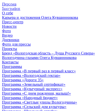
Персона
© 2012 - 2023,
Биография
КУВШИННИКОВ О.А.
О себе
Карьера и достижения Олега Кувшинникова
Пресс-центр
Новости
Фото
Видео
Дневники
Фото для прессы
Проекты
Бренд «Вологодская область – Душа Русского Севера»
Вологодчина глазами Олега Кувшинникова
Контакты
Программы
Программа «В первый раз в первый класс»
Программа «Вологодский гектар»
Программа «Дороги 35»
Программа «Земельный сертификат»
Программа «Культурный экспресс»
Программа «С днем рождения, малыш!»
Программа «Народный бюджет»
Программа «Светлые улицы Вологодчины»
Программа «Сельский дом культуры»