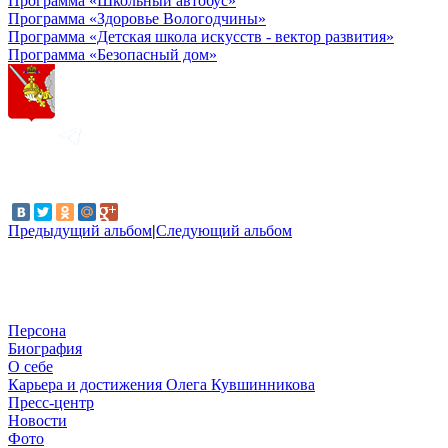
Программа «Школьный автобус»
Программа «Здоровье Вологодчины»
Программа «Детская школа искусств - вектор развития»
Программа «Безопасный дом»
Предыдущий альбом
|
Следующий альбом
Персона
Биография
О себе
Карьера и достижения Олега Кувшинникова
Пресс-центр
Новости
Фото