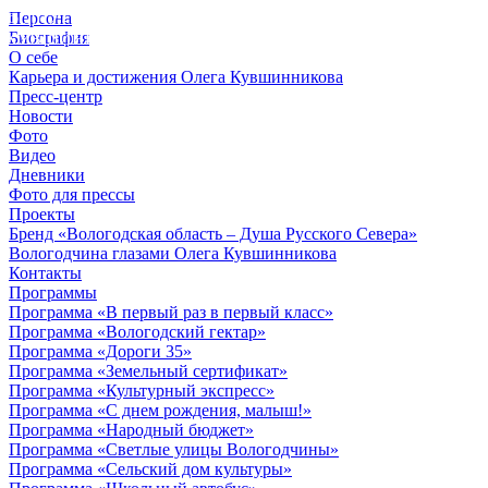
Персона
© 2012 - 2023,
Биография
КУВШИННИКОВ О.А.
О себе
Карьера и достижения Олега Кувшинникова
Пресс-центр
Новости
Фото
Видео
Дневники
Фото для прессы
Проекты
Бренд «Вологодская область – Душа Русского Севера»
Вологодчина глазами Олега Кувшинникова
Контакты
Программы
Программа «В первый раз в первый класс»
Программа «Вологодский гектар»
Программа «Дороги 35»
Программа «Земельный сертификат»
Программа «Культурный экспресс»
Программа «С днем рождения, малыш!»
Программа «Народный бюджет»
Программа «Светлые улицы Вологодчины»
Программа «Сельский дом культуры»