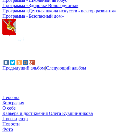
Программа «Школьный автобус»
Программа «Здоровье Вологодчины»
Программа «Детская школа искусств - вектор развития»
Программа «Безопасный дом»
Предыдущий альбом
|
Следующий альбом
Персона
Биография
О себе
Карьера и достижения Олега Кувшинникова
Пресс-центр
Новости
Фото