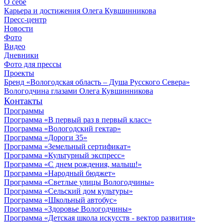
О себе
Карьера и достижения Олега Кувшинникова
Пресс-центр
Новости
Фото
Видео
Дневники
Фото для прессы
Проекты
Бренд «Вологодская область – Душа Русского Севера»
Вологодчина глазами Олега Кувшинникова
Контакты
Программы
Программа «В первый раз в первый класс»
Программа «Вологодский гектар»
Программа «Дороги 35»
Программа «Земельный сертификат»
Программа «Культурный экспресс»
Программа «С днем рождения, малыш!»
Программа «Народный бюджет»
Программа «Светлые улицы Вологодчины»
Программа «Сельский дом культуры»
Программа «Школьный автобус»
Программа «Здоровье Вологодчины»
Программа «Детская школа искусств - вектор развития»