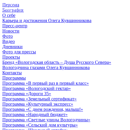
Персона
© 2012 - 2023,
Биография
КУВШИННИКОВ О.А.
О себе
Карьера и достижения Олега Кувшинникова
Пресс-центр
Новости
Фото
Видео
Дневники
Фото для прессы
Проекты
Бренд «Вологодская область – Душа Русского Севера»
Вологодчина глазами Олега Кувшинникова
Контакты
Программы
Программа «В первый раз в первый класс»
Программа «Вологодский гектар»
Программа «Дороги 35»
Программа «Земельный сертификат»
Программа «Культурный экспресс»
Программа «С днем рождения, малыш!»
Программа «Народный бюджет»
Программа «Светлые улицы Вологодчины»
Программа «Сельский дом культуры»