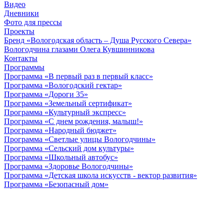
Видео
Дневники
Фото для прессы
Проекты
Бренд «Вологодская область – Душа Русского Севера»
Вологодчина глазами Олега Кувшинникова
Контакты
Программы
Программа «В первый раз в первый класс»
Программа «Вологодский гектар»
Программа «Дороги 35»
Программа «Земельный сертификат»
Программа «Культурный экспресс»
Программа «С днем рождения, малыш!»
Программа «Народный бюджет»
Программа «Светлые улицы Вологодчины»
Программа «Сельский дом культуры»
Программа «Школьный автобус»
Программа «Здоровье Вологодчины»
Программа «Детская школа искусств - вектор развития»
Программа «Безопасный дом»