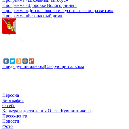
Программа «Школьный автобус»
Программа «Здоровье Вологодчины»
Программа «Детская школа искусств - вектор развития»
Программа «Безопасный дом»
Предыдущий альбом
|
Следующий альбом
Персона
Биография
О себе
Карьера и достижения Олега Кувшинникова
Пресс-центр
Новости
Фото