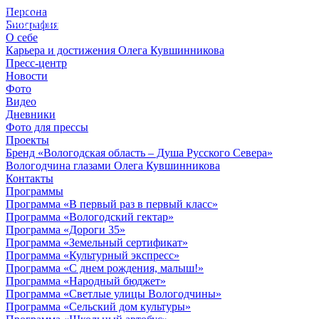
Персона
© 2012 - 2023,
Биография
КУВШИННИКОВ О.А.
О себе
Карьера и достижения Олега Кувшинникова
Пресс-центр
Новости
Фото
Видео
Дневники
Фото для прессы
Проекты
Бренд «Вологодская область – Душа Русского Севера»
Вологодчина глазами Олега Кувшинникова
Контакты
Программы
Программа «В первый раз в первый класс»
Программа «Вологодский гектар»
Программа «Дороги 35»
Программа «Земельный сертификат»
Программа «Культурный экспресс»
Программа «С днем рождения, малыш!»
Программа «Народный бюджет»
Программа «Светлые улицы Вологодчины»
Программа «Сельский дом культуры»