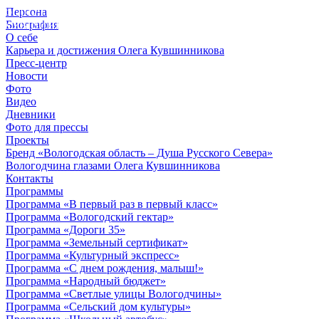
Персона
© 2012 - 2023,
Биография
КУВШИННИКОВ О.А.
О себе
Карьера и достижения Олега Кувшинникова
Пресс-центр
Новости
Фото
Видео
Дневники
Фото для прессы
Проекты
Бренд «Вологодская область – Душа Русского Севера»
Вологодчина глазами Олега Кувшинникова
Контакты
Программы
Программа «В первый раз в первый класс»
Программа «Вологодский гектар»
Программа «Дороги 35»
Программа «Земельный сертификат»
Программа «Культурный экспресс»
Программа «С днем рождения, малыш!»
Программа «Народный бюджет»
Программа «Светлые улицы Вологодчины»
Программа «Сельский дом культуры»