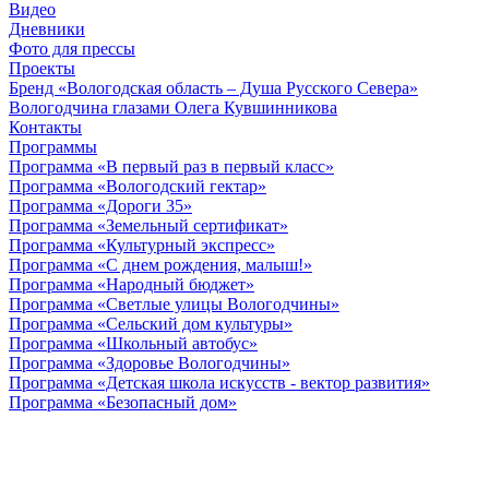
Видео
Дневники
Фото для прессы
Проекты
Бренд «Вологодская область – Душа Русского Севера»
Вологодчина глазами Олега Кувшинникова
Контакты
Программы
Программа «В первый раз в первый класс»
Программа «Вологодский гектар»
Программа «Дороги 35»
Программа «Земельный сертификат»
Программа «Культурный экспресс»
Программа «С днем рождения, малыш!»
Программа «Народный бюджет»
Программа «Светлые улицы Вологодчины»
Программа «Сельский дом культуры»
Программа «Школьный автобус»
Программа «Здоровье Вологодчины»
Программа «Детская школа искусств - вектор развития»
Программа «Безопасный дом»