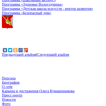
Программа «Школьный автобус»
Программа «Здоровье Вологодчины»
Программа «Детская школа искусств - вектор развития»
Программа «Безопасный дом»
Предыдущий альбом
|
Следующий альбом
Персона
Биография
О себе
Карьера и достижения Олега Кувшинникова
Пресс-центр
Новости
Фото