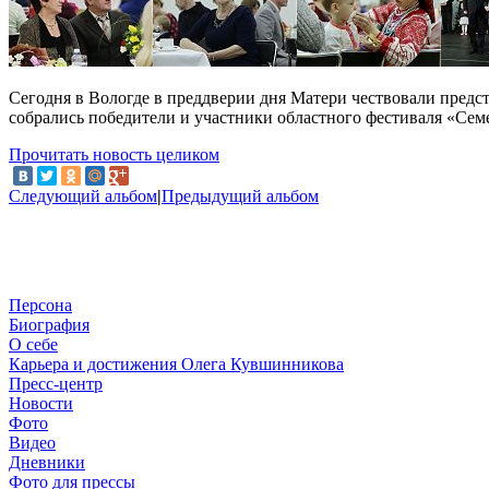
Сегодня в Вологде в преддверии дня Матери чествовали предст
собрались победители и участники областного фестиваля «Сем
Прочитать новость целиком
Следующий альбом
|
Предыдущий альбом
Персона
Биография
О себе
Карьера и достижения Олега Кувшинникова
Пресс-центр
Новости
Фото
Видео
Дневники
Фото для прессы