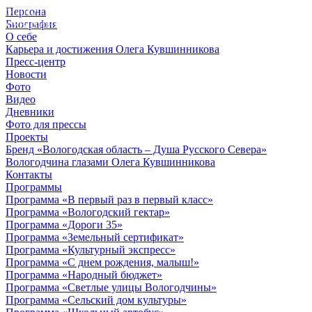
Персона
© 2012 - 2023,
Биография
КУВШИННИКОВ О.А.
О себе
Карьера и достижения Олега Кувшинникова
Пресс-центр
Новости
Фото
Видео
Дневники
Фото для прессы
Проекты
Бренд «Вологодская область – Душа Русского Севера»
Вологодчина глазами Олега Кувшинникова
Контакты
Программы
Программа «В первый раз в первый класс»
Программа «Вологодский гектар»
Программа «Дороги 35»
Программа «Земельный сертификат»
Программа «Культурный экспресс»
Программа «С днем рождения, малыш!»
Программа «Народный бюджет»
Программа «Светлые улицы Вологодчины»
Программа «Сельский дом культуры»