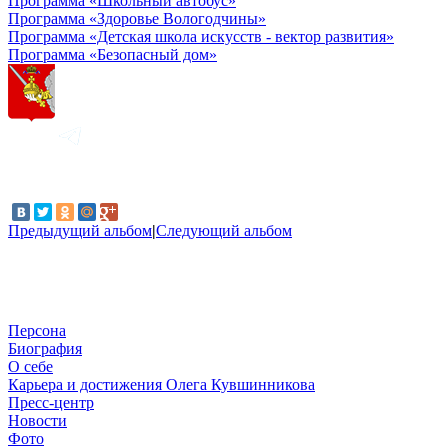
Программа «Школьный автобус»
Программа «Здоровье Вологодчины»
Программа «Детская школа искусств - вектор развития»
Программа «Безопасный дом»
Предыдущий альбом
|
Следующий альбом
Персона
Биография
О себе
Карьера и достижения Олега Кувшинникова
Пресс-центр
Новости
Фото