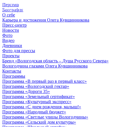
Персона
© 2012 - 2023,
Биография
КУВШИННИКОВ О.А.
О себе
Карьера и достижения Олега Кувшинникова
Пресс-центр
Новости
Фото
Видео
Дневники
Фото для прессы
Проекты
Бренд «Вологодская область – Душа Русского Севера»
Вологодчина глазами Олега Кувшинникова
Контакты
Программы
Программа «В первый раз в первый класс»
Программа «Вологодский гектар»
Программа «Дороги 35»
Программа «Земельный сертификат»
Программа «Культурный экспресс»
Программа «С днем рождения, малыш!»
Программа «Народный бюджет»
Программа «Светлые улицы Вологодчины»
Программа «Сельский дом культуры»