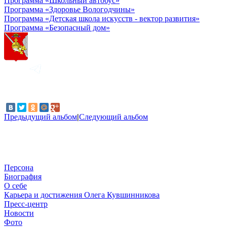
Программа «Школьный автобус»
Программа «Здоровье Вологодчины»
Программа «Детская школа искусств - вектор развития»
Программа «Безопасный дом»
Предыдущий альбом
|
Следующий альбом
Персона
Биография
О себе
Карьера и достижения Олега Кувшинникова
Пресс-центр
Новости
Фото