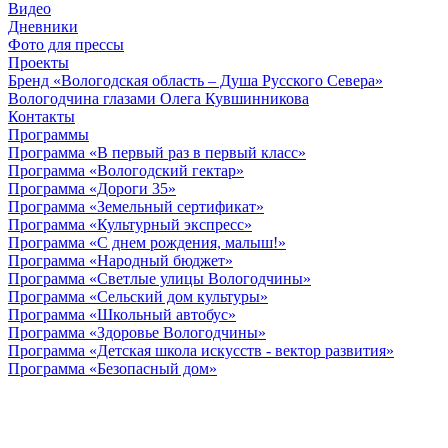
Видео
Дневники
Фото для прессы
Проекты
Бренд «Вологодская область – Душа Русского Севера»
Вологодчина глазами Олега Кувшинникова
Контакты
Программы
Программа «В первый раз в первый класс»
Программа «Вологодский гектар»
Программа «Дороги 35»
Программа «Земельный сертификат»
Программа «Культурный экспресс»
Программа «С днем рождения, малыш!»
Программа «Народный бюджет»
Программа «Светлые улицы Вологодчины»
Программа «Сельский дом культуры»
Программа «Школьный автобус»
Программа «Здоровье Вологодчины»
Программа «Детская школа искусств - вектор развития»
Программа «Безопасный дом»