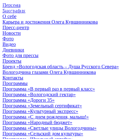
Персона
© 2012 - 2023,
Биография
КУВШИННИКОВ О.А.
О себе
Карьера и достижения Олега Кувшинникова
Пресс-центр
Новости
Фото
Видео
Дневники
Фото для прессы
Проекты
Бренд «Вологодская область – Душа Русского Севера»
Вологодчина глазами Олега Кувшинникова
Контакты
Программы
Программа «В первый раз в первый класс»
Программа «Вологодский гектар»
Программа «Дороги 35»
Программа «Земельный сертификат»
Программа «Культурный экспресс»
Программа «С днем рождения, малыш!»
Программа «Народный бюджет»
Программа «Светлые улицы Вологодчины»
Программа «Сельский дом культуры»