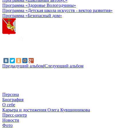
Программа «Школьный автобус»
Программа «Здоровье Вологодчины»
Программа «Детская школа искусств - вектор развития»
Программа «Безопасный дом»
Предыдущий альбом
|
Следующий альбом
Персона
Биография
О себе
Карьера и достижения Олега Кувшинникова
Пресс-центр
Новости
Фото