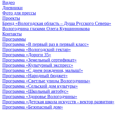
Видео
Дневники
Фото для прессы
Проекты
Бренд «Вологодская область – Душа Русского Севера»
Вологодчина глазами Олега Кувшинникова
Контакты
Программы
Программа «В первый раз в первый класс»
Программа «Вологодский гектар»
Программа «Дороги 35»
Программа «Земельный сертификат»
Программа «Культурный экспресс»
Программа «С днем рождения, малыш!»
Программа «Народный бюджет»
Программа «Светлые улицы Вологодчины»
Программа «Сельский дом культуры»
Программа «Школьный автобус»
Программа «Здоровье Вологодчины»
Программа «Детская школа искусств - вектор развития»
Программа «Безопасный дом»