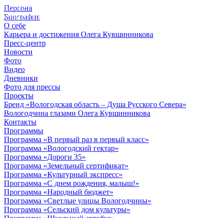
Персона
© 2012 - 2023,
Биография
КУВШИННИКОВ О.А.
О себе
Карьера и достижения Олега Кувшинникова
Пресс-центр
Новости
Фото
Видео
Дневники
Фото для прессы
Проекты
Бренд «Вологодская область – Душа Русского Севера»
Вологодчина глазами Олега Кувшинникова
Контакты
Программы
Программа «В первый раз в первый класс»
Программа «Вологодский гектар»
Программа «Дороги 35»
Программа «Земельный сертификат»
Программа «Культурный экспресс»
Программа «С днем рождения, малыш!»
Программа «Народный бюджет»
Программа «Светлые улицы Вологодчины»
Программа «Сельский дом культуры»