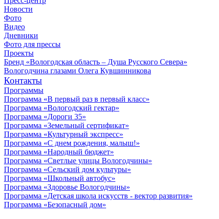
Пресс-центр
Новости
Фото
Видео
Дневники
Фото для прессы
Проекты
Бренд «Вологодская область – Душа Русского Севера»
Вологодчина глазами Олега Кувшинникова
Контакты
Программы
Программа «В первый раз в первый класс»
Программа «Вологодский гектар»
Программа «Дороги 35»
Программа «Земельный сертификат»
Программа «Культурный экспресс»
Программа «С днем рождения, малыш!»
Программа «Народный бюджет»
Программа «Светлые улицы Вологодчины»
Программа «Сельский дом культуры»
Программа «Школьный автобус»
Программа «Здоровье Вологодчины»
Программа «Детская школа искусств - вектор развития»
Программа «Безопасный дом»