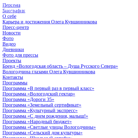
Персона
© 2012 - 2023,
Биография
КУВШИННИКОВ О.А.
О себе
Карьера и достижения Олега Кувшинникова
Пресс-центр
Новости
Фото
Видео
Дневники
Фото для прессы
Проекты
Бренд «Вологодская область – Душа Русского Севера»
Вологодчина глазами Олега Кувшинникова
Контакты
Программы
Программа «В первый раз в первый класс»
Программа «Вологодский гектар»
Программа «Дороги 35»
Программа «Земельный сертификат»
Программа «Культурный экспресс»
Программа «С днем рождения, малыш!»
Программа «Народный бюджет»
Программа «Светлые улицы Вологодчины»
Программа «Сельский дом культуры»