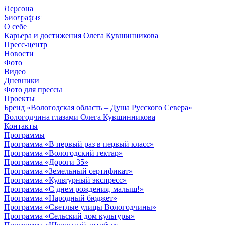
Персона
© 2012 - 2023,
Биография
КУВШИННИКОВ О.А.
О себе
Карьера и достижения Олега Кувшинникова
Пресс-центр
Новости
Фото
Видео
Дневники
Фото для прессы
Проекты
Бренд «Вологодская область – Душа Русского Севера»
Вологодчина глазами Олега Кувшинникова
Контакты
Программы
Программа «В первый раз в первый класс»
Программа «Вологодский гектар»
Программа «Дороги 35»
Программа «Земельный сертификат»
Программа «Культурный экспресс»
Программа «С днем рождения, малыш!»
Программа «Народный бюджет»
Программа «Светлые улицы Вологодчины»
Программа «Сельский дом культуры»