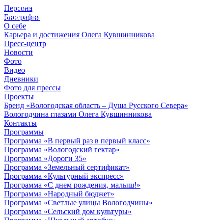
Персона
© 2012 - 2023,
Биография
КУВШИННИКОВ О.А.
О себе
Карьера и достижения Олега Кувшинникова
Пресс-центр
Новости
Фото
Видео
Дневники
Фото для прессы
Проекты
Бренд «Вологодская область – Душа Русского Севера»
Вологодчина глазами Олега Кувшинникова
Контакты
Программы
Программа «В первый раз в первый класс»
Программа «Вологодский гектар»
Программа «Дороги 35»
Программа «Земельный сертификат»
Программа «Культурный экспресс»
Программа «С днем рождения, малыш!»
Программа «Народный бюджет»
Программа «Светлые улицы Вологодчины»
Программа «Сельский дом культуры»