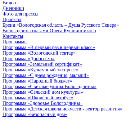
Видео
Дневники
Фото для прессы
Проекты
Бренд «Вологодская область – Душа Русского Севера»
Вологодчина глазами Олега Кувшинникова
Контакты
Программы
Программа «В первый раз в первый класс»
Программа «Вологодский гектар»
Программа «Дороги 35»
Программа «Земельный сертификат»
Программа «Культурный экспресс»
Программа «С днем рождения, малыш!»
Программа «Народный бюджет»
Программа «Светлые улицы Вологодчины»
Программа «Сельский дом культуры»
Программа «Школьный автобус»
Программа «Здоровье Вологодчины»
Программа «Детская школа искусств - вектор развития»
Программа «Безопасный дом»