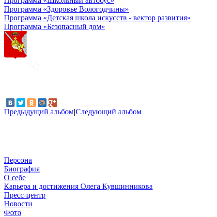
Программа «Школьный автобус»
Программа «Здоровье Вологодчины»
Программа «Детская школа искусств - вектор развития»
Программа «Безопасный дом»
Предыдущий альбом
|
Следующий альбом
Персона
Биография
О себе
Карьера и достижения Олега Кувшинникова
Пресс-центр
Новости
Фото