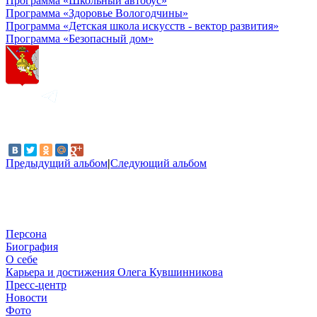
Программа «Школьный автобус»
Программа «Здоровье Вологодчины»
Программа «Детская школа искусств - вектор развития»
Программа «Безопасный дом»
Предыдущий альбом
|
Следующий альбом
Персона
Биография
О себе
Карьера и достижения Олега Кувшинникова
Пресс-центр
Новости
Фото