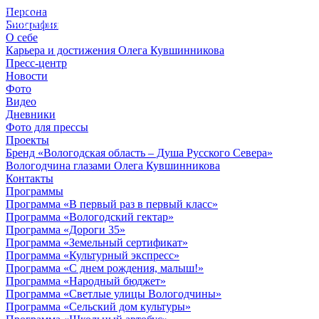
Персона
© 2012 - 2023,
Биография
КУВШИННИКОВ О.А.
О себе
Карьера и достижения Олега Кувшинникова
Пресс-центр
Новости
Фото
Видео
Дневники
Фото для прессы
Проекты
Бренд «Вологодская область – Душа Русского Севера»
Вологодчина глазами Олега Кувшинникова
Контакты
Программы
Программа «В первый раз в первый класс»
Программа «Вологодский гектар»
Программа «Дороги 35»
Программа «Земельный сертификат»
Программа «Культурный экспресс»
Программа «С днем рождения, малыш!»
Программа «Народный бюджет»
Программа «Светлые улицы Вологодчины»
Программа «Сельский дом культуры»