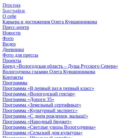
Персона
© 2012 - 2023,
Биография
КУВШИННИКОВ О.А.
О себе
Карьера и достижения Олега Кувшинникова
Пресс-центр
Новости
Фото
Видео
Дневники
Фото для прессы
Проекты
Бренд «Вологодская область – Душа Русского Севера»
Вологодчина глазами Олега Кувшинникова
Контакты
Программы
Программа «В первый раз в первый класс»
Программа «Вологодский гектар»
Программа «Дороги 35»
Программа «Земельный сертификат»
Программа «Культурный экспресс»
Программа «С днем рождения, малыш!»
Программа «Народный бюджет»
Программа «Светлые улицы Вологодчины»
Программа «Сельский дом культуры»