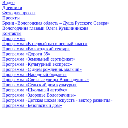
Видео
Дневники
Фото для прессы
Проекты
Бренд «Вологодская область – Душа Русского Севера»
Вологодчина глазами Олега Кувшинникова
Контакты
Программы
Программа «В первый раз в первый класс»
Программа «Вологодский гектар»
Программа «Дороги 35»
Программа «Земельный сертификат»
Программа «Культурный экспресс»
Программа «С днем рождения, малыш!»
Программа «Народный бюджет»
Программа «Светлые улицы Вологодчины»
Программа «Сельский дом культуры»
Программа «Школьный автобус»
Программа «Здоровье Вологодчины»
Программа «Детская школа искусств - вектор развития»
Программа «Безопасный дом»