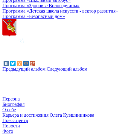
Программа «Школьный автобус»
Программа «Здоровье Вологодчины»
Программа «Детская школа искусств - вектор развития»
Программа «Безопасный дом»
Предыдущий альбом
|
Следующий альбом
Персона
Биография
О себе
Карьера и достижения Олега Кувшинникова
Пресс-центр
Новости
Фото