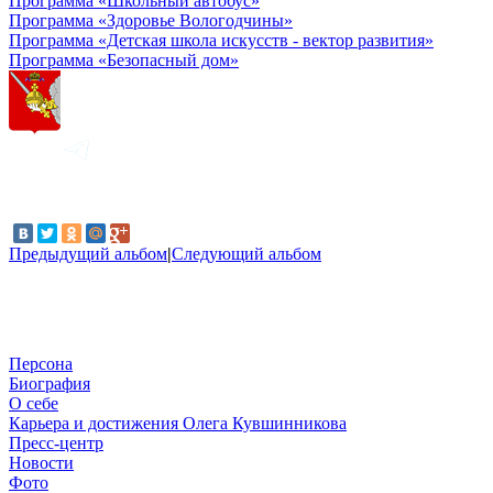
Программа «Школьный автобус»
Программа «Здоровье Вологодчины»
Программа «Детская школа искусств - вектор развития»
Программа «Безопасный дом»
Предыдущий альбом
|
Следующий альбом
Персона
Биография
О себе
Карьера и достижения Олега Кувшинникова
Пресс-центр
Новости
Фото