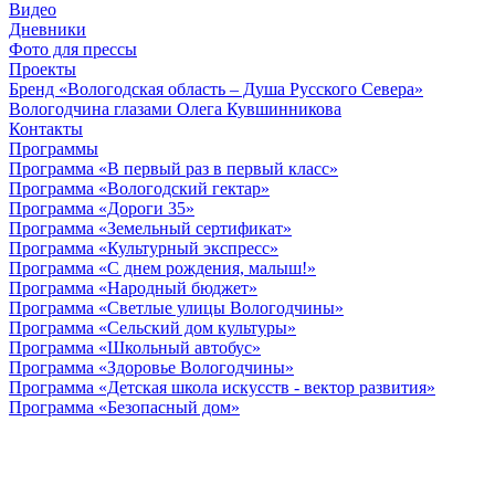
Видео
Дневники
Фото для прессы
Проекты
Бренд «Вологодская область – Душа Русского Севера»
Вологодчина глазами Олега Кувшинникова
Контакты
Программы
Программа «В первый раз в первый класс»
Программа «Вологодский гектар»
Программа «Дороги 35»
Программа «Земельный сертификат»
Программа «Культурный экспресс»
Программа «С днем рождения, малыш!»
Программа «Народный бюджет»
Программа «Светлые улицы Вологодчины»
Программа «Сельский дом культуры»
Программа «Школьный автобус»
Программа «Здоровье Вологодчины»
Программа «Детская школа искусств - вектор развития»
Программа «Безопасный дом»