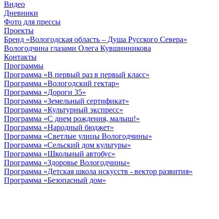
Видео
Дневники
Фото для прессы
Проекты
Бренд «Вологодская область – Душа Русского Севера»
Вологодчина глазами Олега Кувшинникова
Контакты
Программы
Программа «В первый раз в первый класс»
Программа «Вологодский гектар»
Программа «Дороги 35»
Программа «Земельный сертификат»
Программа «Культурный экспресс»
Программа «С днем рождения, малыш!»
Программа «Народный бюджет»
Программа «Светлые улицы Вологодчины»
Программа «Сельский дом культуры»
Программа «Школьный автобус»
Программа «Здоровье Вологодчины»
Программа «Детская школа искусств - вектор развития»
Программа «Безопасный дом»