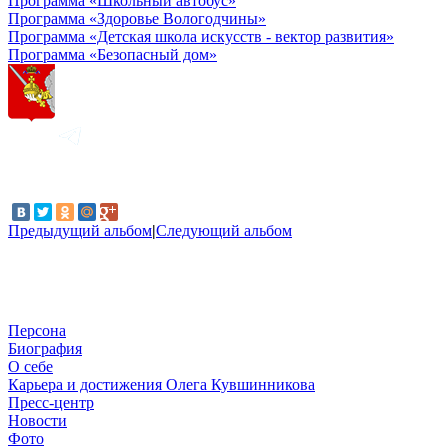
Программа «Школьный автобус»
Программа «Здоровье Вологодчины»
Программа «Детская школа искусств - вектор развития»
Программа «Безопасный дом»
Предыдущий альбом
|
Следующий альбом
Персона
Биография
О себе
Карьера и достижения Олега Кувшинникова
Пресс-центр
Новости
Фото