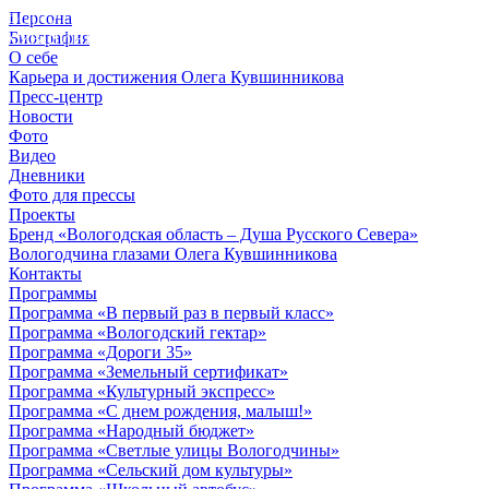
Персона
© 2012 - 2023,
Биография
КУВШИННИКОВ О.А.
О себе
Карьера и достижения Олега Кувшинникова
Пресс-центр
Новости
Фото
Видео
Дневники
Фото для прессы
Проекты
Бренд «Вологодская область – Душа Русского Севера»
Вологодчина глазами Олега Кувшинникова
Контакты
Программы
Программа «В первый раз в первый класс»
Программа «Вологодский гектар»
Программа «Дороги 35»
Программа «Земельный сертификат»
Программа «Культурный экспресс»
Программа «С днем рождения, малыш!»
Программа «Народный бюджет»
Программа «Светлые улицы Вологодчины»
Программа «Сельский дом культуры»