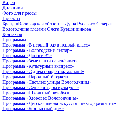
Видео
Дневники
Фото для прессы
Проекты
Бренд «Вологодская область – Душа Русского Севера»
Вологодчина глазами Олега Кувшинникова
Контакты
Программы
Программа «В первый раз в первый класс»
Программа «Вологодский гектар»
Программа «Дороги 35»
Программа «Земельный сертификат»
Программа «Культурный экспресс»
Программа «С днем рождения, малыш!»
Программа «Народный бюджет»
Программа «Светлые улицы Вологодчины»
Программа «Сельский дом культуры»
Программа «Школьный автобус»
Программа «Здоровье Вологодчины»
Программа «Детская школа искусств - вектор развития»
Программа «Безопасный дом»