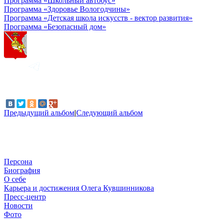
Программа «Школьный автобус»
Программа «Здоровье Вологодчины»
Программа «Детская школа искусств - вектор развития»
Программа «Безопасный дом»
Предыдущий альбом
|
Следующий альбом
Персона
Биография
О себе
Карьера и достижения Олега Кувшинникова
Пресс-центр
Новости
Фото