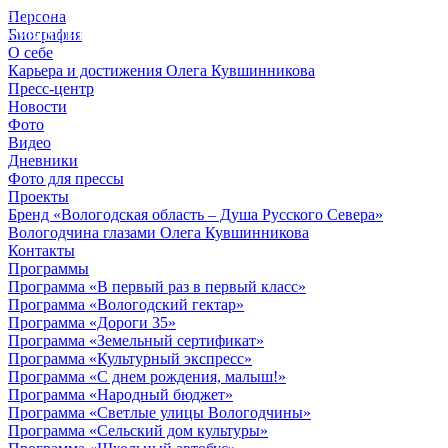
Персона
© 2012 - 2023,
Биография
КУВШИННИКОВ О.А.
О себе
Карьера и достижения Олега Кувшинникова
Пресс-центр
Новости
Фото
Видео
Дневники
Фото для прессы
Проекты
Бренд «Вологодская область – Душа Русского Севера»
Вологодчина глазами Олега Кувшинникова
Контакты
Программы
Программа «В первый раз в первый класс»
Программа «Вологодский гектар»
Программа «Дороги 35»
Программа «Земельный сертификат»
Программа «Культурный экспресс»
Программа «С днем рождения, малыш!»
Программа «Народный бюджет»
Программа «Светлые улицы Вологодчины»
Программа «Сельский дом культуры»