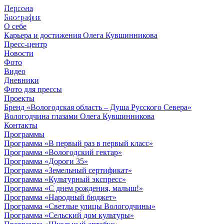
Персона
© 2012 - 2023,
Биография
КУВШИННИКОВ О.А.
О себе
Карьера и достижения Олега Кувшинникова
Пресс-центр
Новости
Фото
Видео
Дневники
Фото для прессы
Проекты
Бренд «Вологодская область – Душа Русского Севера»
Вологодчина глазами Олега Кувшинникова
Контакты
Программы
Программа «В первый раз в первый класс»
Программа «Вологодский гектар»
Программа «Дороги 35»
Программа «Земельный сертификат»
Программа «Культурный экспресс»
Программа «С днем рождения, малыш!»
Программа «Народный бюджет»
Программа «Светлые улицы Вологодчины»
Программа «Сельский дом культуры»