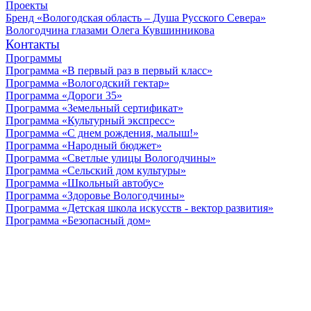
Проекты
Бренд «Вологодская область – Душа Русского Севера»
Вологодчина глазами Олега Кувшинникова
Контакты
Программы
Программа «В первый раз в первый класс»
Программа «Вологодский гектар»
Программа «Дороги 35»
Программа «Земельный сертификат»
Программа «Культурный экспресс»
Программа «С днем рождения, малыш!»
Программа «Народный бюджет»
Программа «Светлые улицы Вологодчины»
Программа «Сельский дом культуры»
Программа «Школьный автобус»
Программа «Здоровье Вологодчины»
Программа «Детская школа искусств - вектор развития»
Программа «Безопасный дом»