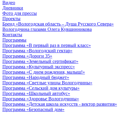
Видео
Дневники
Фото для прессы
Проекты
Бренд «Вологодская область – Душа Русского Севера»
Вологодчина глазами Олега Кувшинникова
Контакты
Программы
Программа «В первый раз в первый класс»
Программа «Вологодский гектар»
Программа «Дороги 35»
Программа «Земельный сертификат»
Программа «Культурный экспресс»
Программа «С днем рождения, малыш!»
Программа «Народный бюджет»
Программа «Светлые улицы Вологодчины»
Программа «Сельский дом культуры»
Программа «Школьный автобус»
Программа «Здоровье Вологодчины»
Программа «Детская школа искусств - вектор развития»
Программа «Безопасный дом»