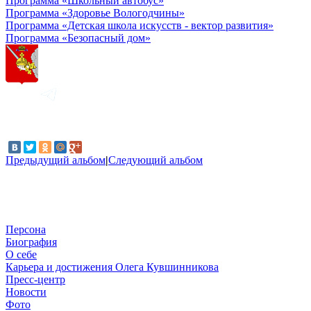
Программа «Школьный автобус»
Программа «Здоровье Вологодчины»
Программа «Детская школа искусств - вектор развития»
Программа «Безопасный дом»
Предыдущий альбом
|
Следующий альбом
Персона
Биография
О себе
Карьера и достижения Олега Кувшинникова
Пресс-центр
Новости
Фото