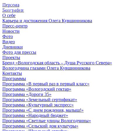
Персона
© 2012 - 2023,
Биография
КУВШИННИКОВ О.А.
О себе
Карьера и достижения Олега Кувшинникова
Пресс-центр
Новости
Фото
Видео
Дневники
Фото для прессы
Проекты
Бренд «Вологодская область – Душа Русского Севера»
Вологодчина глазами Олега Кувшинникова
Контакты
Программы
Программа «В первый раз в первый класс»
Программа «Вологодский гектар»
Программа «Дороги 35»
Программа «Земельный сертификат»
Программа «Культурный экспресс»
Программа «С днем рождения, малыш!»
Программа «Народный бюджет»
Программа «Светлые улицы Вологодчины»
Программа «Сельский дом культуры»