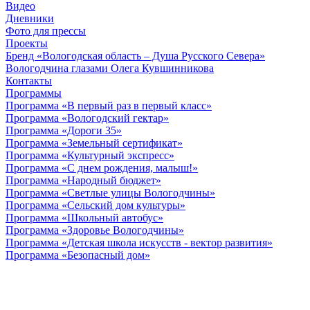
Видео
Дневники
Фото для прессы
Проекты
Бренд «Вологодская область – Душа Русского Севера»
Вологодчина глазами Олега Кувшинникова
Контакты
Программы
Программа «В первый раз в первый класс»
Программа «Вологодский гектар»
Программа «Дороги 35»
Программа «Земельный сертификат»
Программа «Культурный экспресс»
Программа «С днем рождения, малыш!»
Программа «Народный бюджет»
Программа «Светлые улицы Вологодчины»
Программа «Сельский дом культуры»
Программа «Школьный автобус»
Программа «Здоровье Вологодчины»
Программа «Детская школа искусств - вектор развития»
Программа «Безопасный дом»