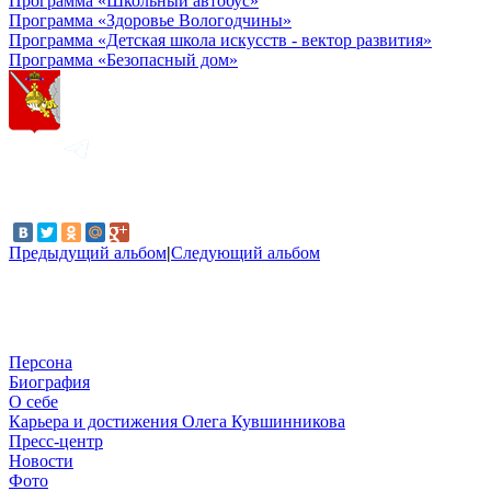
Программа «Школьный автобус»
Программа «Здоровье Вологодчины»
Программа «Детская школа искусств - вектор развития»
Программа «Безопасный дом»
Предыдущий альбом
|
Следующий альбом
Персона
Биография
О себе
Карьера и достижения Олега Кувшинникова
Пресс-центр
Новости
Фото