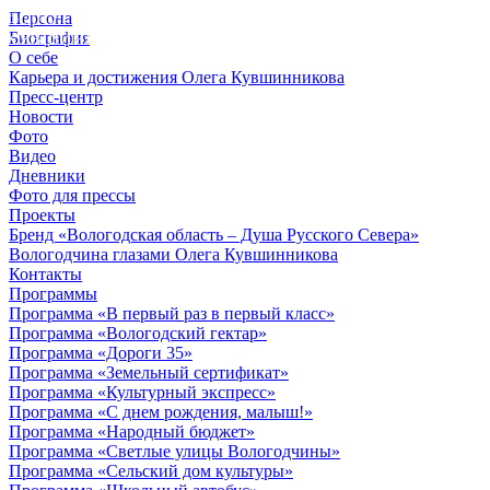
Персона
© 2012 - 2023,
Биография
КУВШИННИКОВ О.А.
О себе
Карьера и достижения Олега Кувшинникова
Пресс-центр
Новости
Фото
Видео
Дневники
Фото для прессы
Проекты
Бренд «Вологодская область – Душа Русского Севера»
Вологодчина глазами Олега Кувшинникова
Контакты
Программы
Программа «В первый раз в первый класс»
Программа «Вологодский гектар»
Программа «Дороги 35»
Программа «Земельный сертификат»
Программа «Культурный экспресс»
Программа «С днем рождения, малыш!»
Программа «Народный бюджет»
Программа «Светлые улицы Вологодчины»
Программа «Сельский дом культуры»