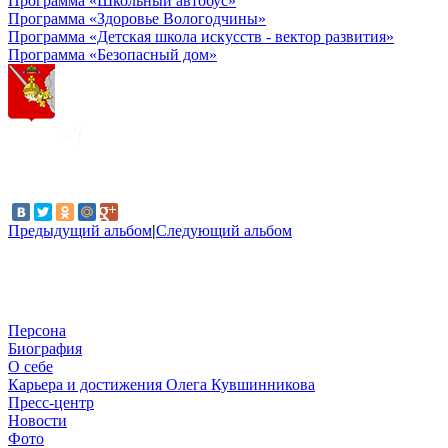
Программа «Школьный автобус»
Программа «Здоровье Вологодчины»
Программа «Детская школа искусств - вектор развития»
Программа «Безопасный дом»
Предыдущий альбом
|
Следующий альбом
Персона
Биография
О себе
Карьера и достижения Олега Кувшинникова
Пресс-центр
Новости
Фото