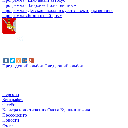
Программа «Школьный автобус»
Программа «Здоровье Вологодчины»
Программа «Детская школа искусств - вектор развития»
Программа «Безопасный дом»
Предыдущий альбом
|
Следующий альбом
Персона
Биография
О себе
Карьера и достижения Олега Кувшинникова
Пресс-центр
Новости
Фото