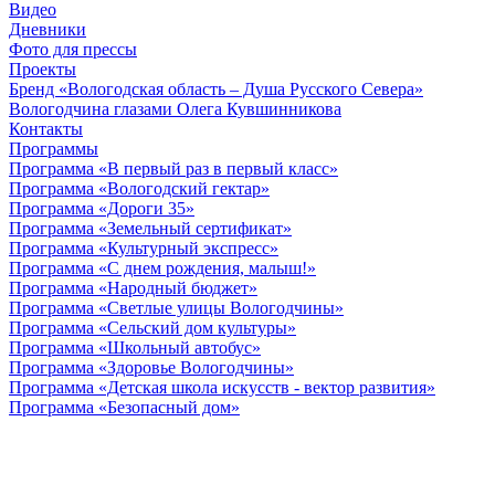
Видео
Дневники
Фото для прессы
Проекты
Бренд «Вологодская область – Душа Русского Севера»
Вологодчина глазами Олега Кувшинникова
Контакты
Программы
Программа «В первый раз в первый класс»
Программа «Вологодский гектар»
Программа «Дороги 35»
Программа «Земельный сертификат»
Программа «Культурный экспресс»
Программа «С днем рождения, малыш!»
Программа «Народный бюджет»
Программа «Светлые улицы Вологодчины»
Программа «Сельский дом культуры»
Программа «Школьный автобус»
Программа «Здоровье Вологодчины»
Программа «Детская школа искусств - вектор развития»
Программа «Безопасный дом»