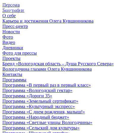
Персона
© 2012 - 2023,
Биография
КУВШИННИКОВ О.А.
О себе
Карьера и достижения Олега Кувшинникова
Пресс-центр
Новости
Фото
Видео
Дневники
Фото для прессы
Проекты
Бренд «Вологодская область – Душа Русского Севера»
Вологодчина глазами Олега Кувшинникова
Контакты
Программы
Программа «В первый раз в первый класс»
Программа «Вологодский гектар»
Программа «Дороги 35»
Программа «Земельный сертификат»
Программа «Культурный экспресс»
Программа «С днем рождения, малыш!»
Программа «Народный бюджет»
Программа «Светлые улицы Вологодчины»
Программа «Сельский дом культуры»