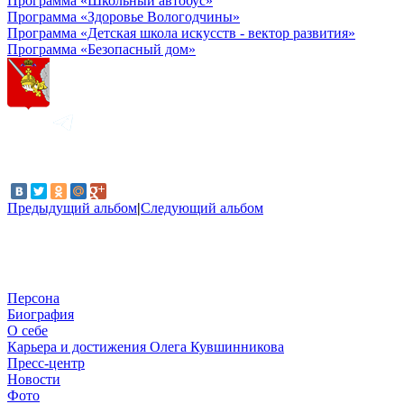
Программа «Школьный автобус»
Программа «Здоровье Вологодчины»
Программа «Детская школа искусств - вектор развития»
Программа «Безопасный дом»
Предыдущий альбом
|
Следующий альбом
Персона
Биография
О себе
Карьера и достижения Олега Кувшинникова
Пресс-центр
Новости
Фото