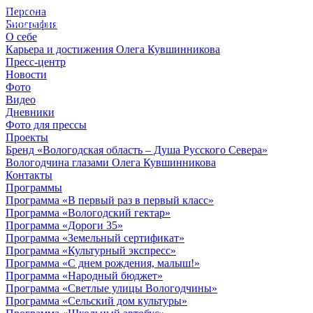
Персона
© 2012 - 2023,
Биография
КУВШИННИКОВ О.А.
О себе
Карьера и достижения Олега Кувшинникова
Пресс-центр
Новости
Фото
Видео
Дневники
Фото для прессы
Проекты
Бренд «Вологодская область – Душа Русского Севера»
Вологодчина глазами Олега Кувшинникова
Контакты
Программы
Программа «В первый раз в первый класс»
Программа «Вологодский гектар»
Программа «Дороги 35»
Программа «Земельный сертификат»
Программа «Культурный экспресс»
Программа «С днем рождения, малыш!»
Программа «Народный бюджет»
Программа «Светлые улицы Вологодчины»
Программа «Сельский дом культуры»