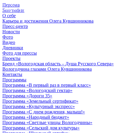
Персона
© 2012 - 2023,
Биография
КУВШИННИКОВ О.А.
О себе
Карьера и достижения Олега Кувшинникова
Пресс-центр
Новости
Фото
Видео
Дневники
Фото для прессы
Проекты
Бренд «Вологодская область – Душа Русского Севера»
Вологодчина глазами Олега Кувшинникова
Контакты
Программы
Программа «В первый раз в первый класс»
Программа «Вологодский гектар»
Программа «Дороги 35»
Программа «Земельный сертификат»
Программа «Культурный экспресс»
Программа «С днем рождения, малыш!»
Программа «Народный бюджет»
Программа «Светлые улицы Вологодчины»
Программа «Сельский дом культуры»