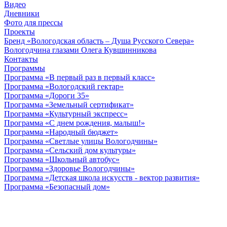
Видео
Дневники
Фото для прессы
Проекты
Бренд «Вологодская область – Душа Русского Севера»
Вологодчина глазами Олега Кувшинникова
Контакты
Программы
Программа «В первый раз в первый класс»
Программа «Вологодский гектар»
Программа «Дороги 35»
Программа «Земельный сертификат»
Программа «Культурный экспресс»
Программа «С днем рождения, малыш!»
Программа «Народный бюджет»
Программа «Светлые улицы Вологодчины»
Программа «Сельский дом культуры»
Программа «Школьный автобус»
Программа «Здоровье Вологодчины»
Программа «Детская школа искусств - вектор развития»
Программа «Безопасный дом»