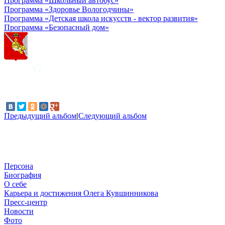
Программа «Школьный автобус»
Программа «Здоровье Вологодчины»
Программа «Детская школа искусств - вектор развития»
Программа «Безопасный дом»
Предыдущий альбом
|
Следующий альбом
Персона
Биография
О себе
Карьера и достижения Олега Кувшинникова
Пресс-центр
Новости
Фото