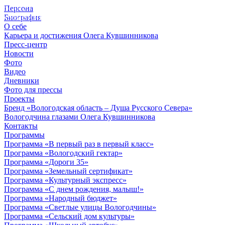
Персона
© 2012 - 2023,
Биография
КУВШИННИКОВ О.А.
О себе
Карьера и достижения Олега Кувшинникова
Пресс-центр
Новости
Фото
Видео
Дневники
Фото для прессы
Проекты
Бренд «Вологодская область – Душа Русского Севера»
Вологодчина глазами Олега Кувшинникова
Контакты
Программы
Программа «В первый раз в первый класс»
Программа «Вологодский гектар»
Программа «Дороги 35»
Программа «Земельный сертификат»
Программа «Культурный экспресс»
Программа «С днем рождения, малыш!»
Программа «Народный бюджет»
Программа «Светлые улицы Вологодчины»
Программа «Сельский дом культуры»