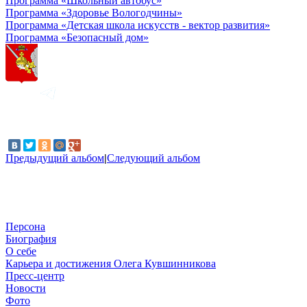
Программа «Школьный автобус»
Программа «Здоровье Вологодчины»
Программа «Детская школа искусств - вектор развития»
Программа «Безопасный дом»
Предыдущий альбом
|
Следующий альбом
Персона
Биография
О себе
Карьера и достижения Олега Кувшинникова
Пресс-центр
Новости
Фото