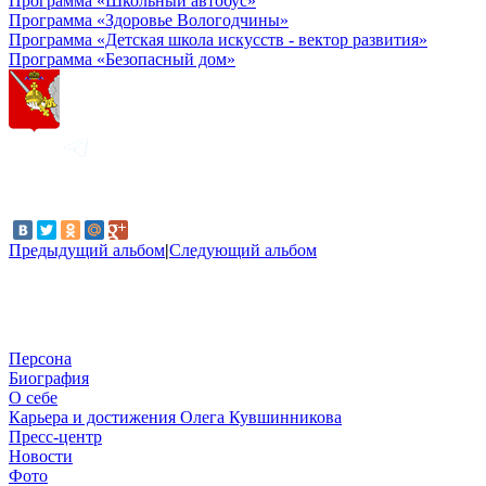
Программа «Школьный автобус»
Программа «Здоровье Вологодчины»
Программа «Детская школа искусств - вектор развития»
Программа «Безопасный дом»
Предыдущий альбом
|
Следующий альбом
Персона
Биография
О себе
Карьера и достижения Олега Кувшинникова
Пресс-центр
Новости
Фото