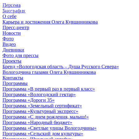
Персона
© 2012 - 2023,
Биография
КУВШИННИКОВ О.А.
О себе
Карьера и достижения Олега Кувшинникова
Пресс-центр
Новости
Фото
Видео
Дневники
Фото для прессы
Проекты
Бренд «Вологодская область – Душа Русского Севера»
Вологодчина глазами Олега Кувшинникова
Контакты
Программы
Программа «В первый раз в первый класс»
Программа «Вологодский гектар»
Программа «Дороги 35»
Программа «Земельный сертификат»
Программа «Культурный экспресс»
Программа «С днем рождения, малыш!»
Программа «Народный бюджет»
Программа «Светлые улицы Вологодчины»
Программа «Сельский дом культуры»