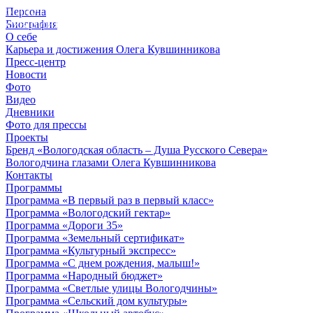
Персона
© 2012 - 2023,
Биография
КУВШИННИКОВ О.А.
О себе
Карьера и достижения Олега Кувшинникова
Пресс-центр
Новости
Фото
Видео
Дневники
Фото для прессы
Проекты
Бренд «Вологодская область – Душа Русского Севера»
Вологодчина глазами Олега Кувшинникова
Контакты
Программы
Программа «В первый раз в первый класс»
Программа «Вологодский гектар»
Программа «Дороги 35»
Программа «Земельный сертификат»
Программа «Культурный экспресс»
Программа «С днем рождения, малыш!»
Программа «Народный бюджет»
Программа «Светлые улицы Вологодчины»
Программа «Сельский дом культуры»