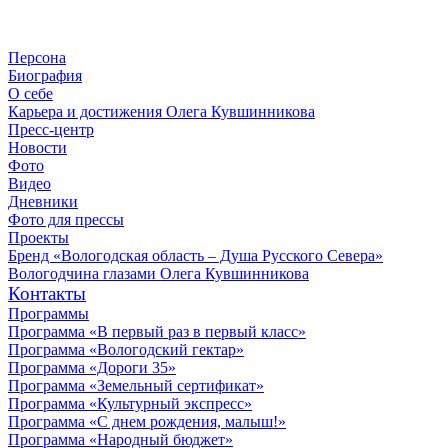
Персона
Биография
О себе
Карьера и достижения Олега Кувшинникова
Пресс-центр
Новости
Фото
Видео
Дневники
Фото для прессы
Проекты
Бренд «Вологодская область – Душа Русского Севера»
Вологодчина глазами Олега Кувшинникова
Контакты
Программы
Программа «В первый раз в первый класс»
Программа «Вологодский гектар»
Программа «Дороги 35»
Программа «Земельный сертификат»
Программа «Культурный экспресс»
Программа «С днем рождения, малыш!»
Программа «Народный бюджет»