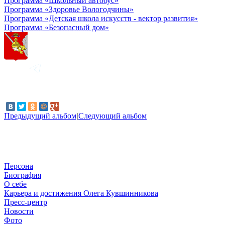
Программа «Школьный автобус»
Программа «Здоровье Вологодчины»
Программа «Детская школа искусств - вектор развития»
Программа «Безопасный дом»
Предыдущий альбом
|
Следующий альбом
Персона
Биография
О себе
Карьера и достижения Олега Кувшинникова
Пресс-центр
Новости
Фото