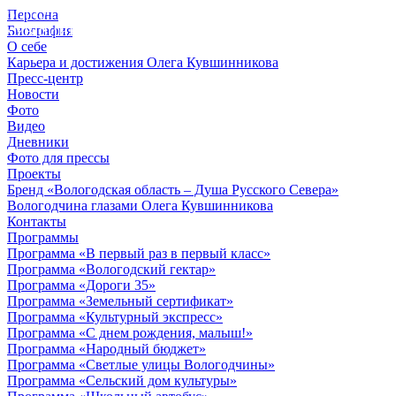
Персона
© 2012 - 2023,
Биография
КУВШИННИКОВ О.А.
О себе
Карьера и достижения Олега Кувшинникова
Пресс-центр
Новости
Фото
Видео
Дневники
Фото для прессы
Проекты
Бренд «Вологодская область – Душа Русского Севера»
Вологодчина глазами Олега Кувшинникова
Контакты
Программы
Программа «В первый раз в первый класс»
Программа «Вологодский гектар»
Программа «Дороги 35»
Программа «Земельный сертификат»
Программа «Культурный экспресс»
Программа «С днем рождения, малыш!»
Программа «Народный бюджет»
Программа «Светлые улицы Вологодчины»
Программа «Сельский дом культуры»