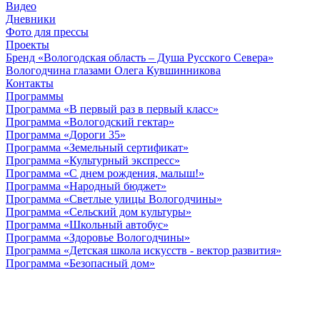
Видео
Дневники
Фото для прессы
Проекты
Бренд «Вологодская область – Душа Русского Севера»
Вологодчина глазами Олега Кувшинникова
Контакты
Программы
Программа «В первый раз в первый класс»
Программа «Вологодский гектар»
Программа «Дороги 35»
Программа «Земельный сертификат»
Программа «Культурный экспресс»
Программа «С днем рождения, малыш!»
Программа «Народный бюджет»
Программа «Светлые улицы Вологодчины»
Программа «Сельский дом культуры»
Программа «Школьный автобус»
Программа «Здоровье Вологодчины»
Программа «Детская школа искусств - вектор развития»
Программа «Безопасный дом»