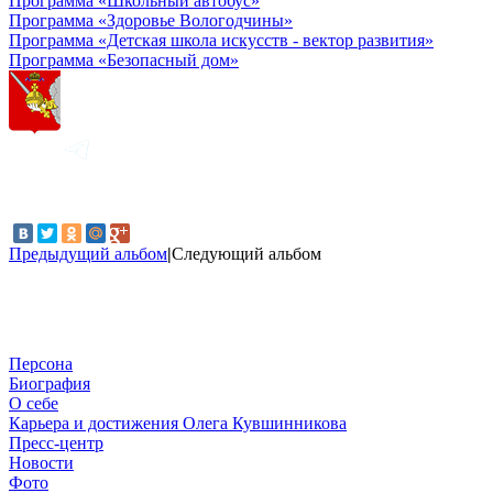
Программа «Школьный автобус»
Программа «Здоровье Вологодчины»
Программа «Детская школа искусств - вектор развития»
Программа «Безопасный дом»
Предыдущий альбом
|
Следующий альбом
Персона
Биография
О себе
Карьера и достижения Олега Кувшинникова
Пресс-центр
Новости
Фото