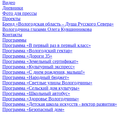
Видео
Дневники
Фото для прессы
Проекты
Бренд «Вологодская область – Душа Русского Севера»
Вологодчина глазами Олега Кувшинникова
Контакты
Программы
Программа «В первый раз в первый класс»
Программа «Вологодский гектар»
Программа «Дороги 35»
Программа «Земельный сертификат»
Программа «Культурный экспресс»
Программа «С днем рождения, малыш!»
Программа «Народный бюджет»
Программа «Светлые улицы Вологодчины»
Программа «Сельский дом культуры»
Программа «Школьный автобус»
Программа «Здоровье Вологодчины»
Программа «Детская школа искусств - вектор развития»
Программа «Безопасный дом»