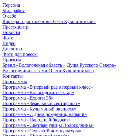
Персона
© 2012 - 2023,
Биография
КУВШИННИКОВ О.А.
О себе
Карьера и достижения Олега Кувшинникова
Пресс-центр
Новости
Фото
Видео
Дневники
Фото для прессы
Проекты
Бренд «Вологодская область – Душа Русского Севера»
Вологодчина глазами Олега Кувшинникова
Контакты
Программы
Программа «В первый раз в первый класс»
Программа «Вологодский гектар»
Программа «Дороги 35»
Программа «Земельный сертификат»
Программа «Культурный экспресс»
Программа «С днем рождения, малыш!»
Программа «Народный бюджет»
Программа «Светлые улицы Вологодчины»
Программа «Сельский дом культуры»