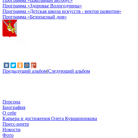
Программа «Школьный автобус»
Программа «Здоровье Вологодчины»
Программа «Детская школа искусств - вектор развития»
Программа «Безопасный дом»
Предыдущий альбом
|
Следующий альбом
Персона
Биография
О себе
Карьера и достижения Олега Кувшинникова
Пресс-центр
Новости
Фото