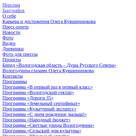
Персона
© 2012 - 2023,
Биография
КУВШИННИКОВ О.А.
О себе
Карьера и достижения Олега Кувшинникова
Пресс-центр
Новости
Фото
Видео
Дневники
Фото для прессы
Проекты
Бренд «Вологодская область – Душа Русского Севера»
Вологодчина глазами Олега Кувшинникова
Контакты
Программы
Программа «В первый раз в первый класс»
Программа «Вологодский гектар»
Программа «Дороги 35»
Программа «Земельный сертификат»
Программа «Культурный экспресс»
Программа «С днем рождения, малыш!»
Программа «Народный бюджет»
Программа «Светлые улицы Вологодчины»
Программа «Сельский дом культуры»