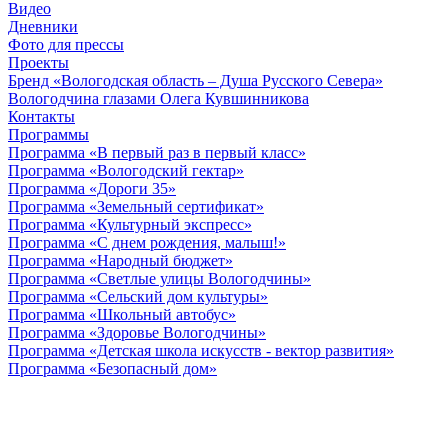
Видео
Дневники
Фото для прессы
Проекты
Бренд «Вологодская область – Душа Русского Севера»
Вологодчина глазами Олега Кувшинникова
Контакты
Программы
Программа «В первый раз в первый класс»
Программа «Вологодский гектар»
Программа «Дороги 35»
Программа «Земельный сертификат»
Программа «Культурный экспресс»
Программа «С днем рождения, малыш!»
Программа «Народный бюджет»
Программа «Светлые улицы Вологодчины»
Программа «Сельский дом культуры»
Программа «Школьный автобус»
Программа «Здоровье Вологодчины»
Программа «Детская школа искусств - вектор развития»
Программа «Безопасный дом»