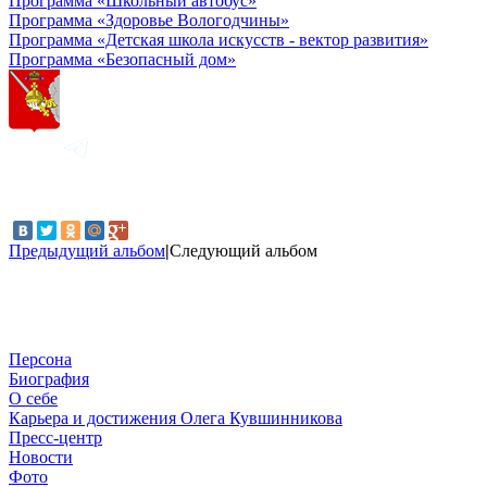
Программа «Школьный автобус»
Программа «Здоровье Вологодчины»
Программа «Детская школа искусств - вектор развития»
Программа «Безопасный дом»
Предыдущий альбом
|
Следующий альбом
Персона
Биография
О себе
Карьера и достижения Олега Кувшинникова
Пресс-центр
Новости
Фото