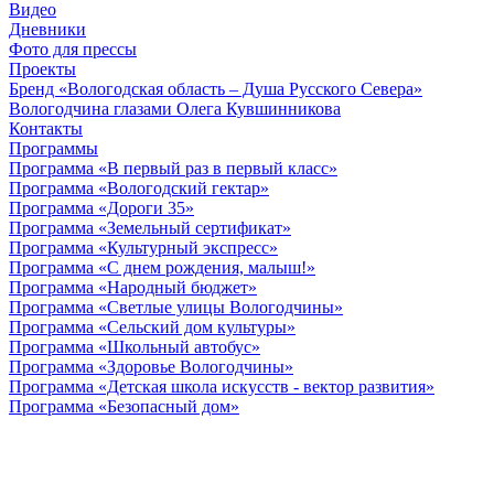
Видео
Дневники
Фото для прессы
Проекты
Бренд «Вологодская область – Душа Русского Севера»
Вологодчина глазами Олега Кувшинникова
Контакты
Программы
Программа «В первый раз в первый класс»
Программа «Вологодский гектар»
Программа «Дороги 35»
Программа «Земельный сертификат»
Программа «Культурный экспресс»
Программа «С днем рождения, малыш!»
Программа «Народный бюджет»
Программа «Светлые улицы Вологодчины»
Программа «Сельский дом культуры»
Программа «Школьный автобус»
Программа «Здоровье Вологодчины»
Программа «Детская школа искусств - вектор развития»
Программа «Безопасный дом»