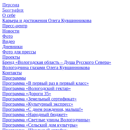
Персона
© 2012 - 2023,
Биография
КУВШИННИКОВ О.А.
О себе
Карьера и достижения Олега Кувшинникова
Пресс-центр
Новости
Фото
Видео
Дневники
Фото для прессы
Проекты
Бренд «Вологодская область – Душа Русского Севера»
Вологодчина глазами Олега Кувшинникова
Контакты
Программы
Программа «В первый раз в первый класс»
Программа «Вологодский гектар»
Программа «Дороги 35»
Программа «Земельный сертификат»
Программа «Культурный экспресс»
Программа «С днем рождения, малыш!»
Программа «Народный бюджет»
Программа «Светлые улицы Вологодчины»
Программа «Сельский дом культуры»