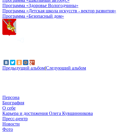
Программа «Школьный автобус»
Программа «Здоровье Вологодчины»
Программа «Детская школа искусств - вектор развития»
Программа «Безопасный дом»
Предыдущий альбом
|
Следующий альбом
Персона
Биография
О себе
Карьера и достижения Олега Кувшинникова
Пресс-центр
Новости
Фото