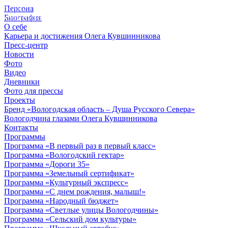
Персона
© 2012 - 2023,
Биография
КУВШИННИКОВ О.А.
О себе
Карьера и достижения Олега Кувшинникова
Пресс-центр
Новости
Фото
Видео
Дневники
Фото для прессы
Проекты
Бренд «Вологодская область – Душа Русского Севера»
Вологодчина глазами Олега Кувшинникова
Контакты
Программы
Программа «В первый раз в первый класс»
Программа «Вологодский гектар»
Программа «Дороги 35»
Программа «Земельный сертификат»
Программа «Культурный экспресс»
Программа «С днем рождения, малыш!»
Программа «Народный бюджет»
Программа «Светлые улицы Вологодчины»
Программа «Сельский дом культуры»