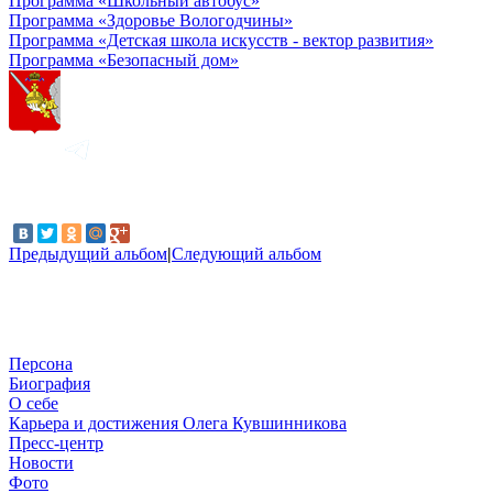
Программа «Школьный автобус»
Программа «Здоровье Вологодчины»
Программа «Детская школа искусств - вектор развития»
Программа «Безопасный дом»
Предыдущий альбом
|
Следующий альбом
Персона
Биография
О себе
Карьера и достижения Олега Кувшинникова
Пресс-центр
Новости
Фото