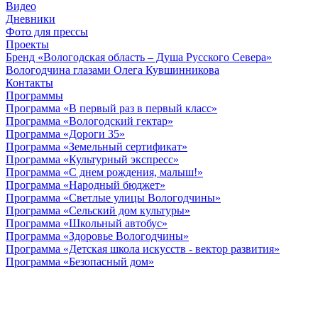
Видео
Дневники
Фото для прессы
Проекты
Бренд «Вологодская область – Душа Русского Севера»
Вологодчина глазами Олега Кувшинникова
Контакты
Программы
Программа «В первый раз в первый класс»
Программа «Вологодский гектар»
Программа «Дороги 35»
Программа «Земельный сертификат»
Программа «Культурный экспресс»
Программа «С днем рождения, малыш!»
Программа «Народный бюджет»
Программа «Светлые улицы Вологодчины»
Программа «Сельский дом культуры»
Программа «Школьный автобус»
Программа «Здоровье Вологодчины»
Программа «Детская школа искусств - вектор развития»
Программа «Безопасный дом»