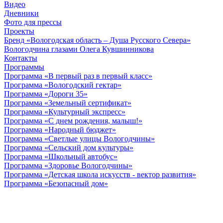
Видео
Дневники
Фото для прессы
Проекты
Бренд «Вологодская область – Душа Русского Севера»
Вологодчина глазами Олега Кувшинникова
Контакты
Программы
Программа «В первый раз в первый класс»
Программа «Вологодский гектар»
Программа «Дороги 35»
Программа «Земельный сертификат»
Программа «Культурный экспресс»
Программа «С днем рождения, малыш!»
Программа «Народный бюджет»
Программа «Светлые улицы Вологодчины»
Программа «Сельский дом культуры»
Программа «Школьный автобус»
Программа «Здоровье Вологодчины»
Программа «Детская школа искусств - вектор развития»
Программа «Безопасный дом»