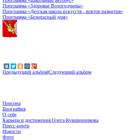
Программа «Школьный автобус»
Программа «Здоровье Вологодчины»
Программа «Детская школа искусств - вектор развития»
Программа «Безопасный дом»
Предыдущий альбом
|
Следующий альбом
Персона
Биография
О себе
Карьера и достижения Олега Кувшинникова
Пресс-центр
Новости
Фото