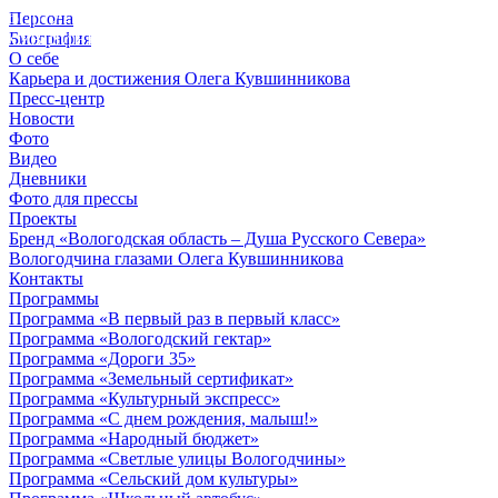
Персона
© 2012 - 2023,
Биография
КУВШИННИКОВ О.А.
О себе
Карьера и достижения Олега Кувшинникова
Пресс-центр
Новости
Фото
Видео
Дневники
Фото для прессы
Проекты
Бренд «Вологодская область – Душа Русского Севера»
Вологодчина глазами Олега Кувшинникова
Контакты
Программы
Программа «В первый раз в первый класс»
Программа «Вологодский гектар»
Программа «Дороги 35»
Программа «Земельный сертификат»
Программа «Культурный экспресс»
Программа «С днем рождения, малыш!»
Программа «Народный бюджет»
Программа «Светлые улицы Вологодчины»
Программа «Сельский дом культуры»